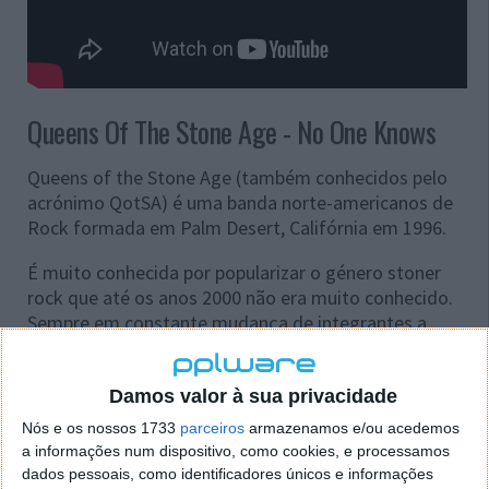
Queens Of The Stone Age - No One Knows
Queens of the Stone Age (também conhecidos pelo
acrónimo QotSA) é uma banda norte-americanos de
Rock formada em Palm Desert, Califórnia em 1996.
É muito conhecida por popularizar o género stoner
rock que até os anos 2000 não era muito conhecido.
Sempre em constante mudança de integrantes a
banda possui apenas o vocalista, guitarrista e
compositor, Josh Homme, como integrante original.
Damos valor à sua privacidade
In
Wikipedia
Nós e os nossos 1733
parceiros
armazenamos e/ou acedemos
a informações num dispositivo, como cookies, e processamos
dados pessoais, como identificadores únicos e informações