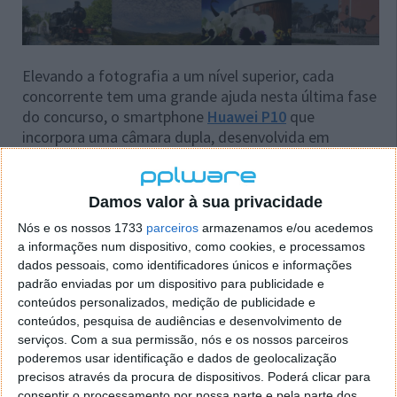
Elevando a fotografia a um nível superior, cada
concorrente tem uma grande ajuda nesta última fase
do concurso, o smartphone
Huawei P10
que
incorpora uma câmara dupla, desenvolvida em
conjunto com a Leica, com um sensor de 12 MP RGB
e outro de 20 MP Monocromático com abertura f/2.2,
OIS e flash de duplo tom. Tendo ainda a câmara
Damos valor à sua privacidade
frontal com 8 MP com abertura f/1.9, esta também
Nós e os nossos 1733
parceiros
armazenamos e/ou acedemos
com cunho da Leica. Fica assim mais fácil a captura
a informações num dispositivo, como cookies, e processamos
de fantásticas imagens.
dados pessoais, como identificadores únicos e informações
padrão enviadas por um dispositivo para publicidade e
A partir daqui as fotos são colocadas na
galeria
conteúdos personalizados, medição de publicidade e
pessoal
de cada um dos 7 finalistas, na plataforma
conteúdos, pesquisa de audiências e desenvolvimento de
do Portugal sem tripé. Termina hoje, dia 26, a
serviços.
Com a sua permissão, nós e os nossos parceiros
votação. Mas ainda vai a tempo para dar o seu
poderemos usar identificação e dados de geolocalização
parecer. De entre as mais votadas, o júri terá
precisos através da procura de dispositivos. Poderá clicar para
consentir o processamento por nossa parte e pela parte dos