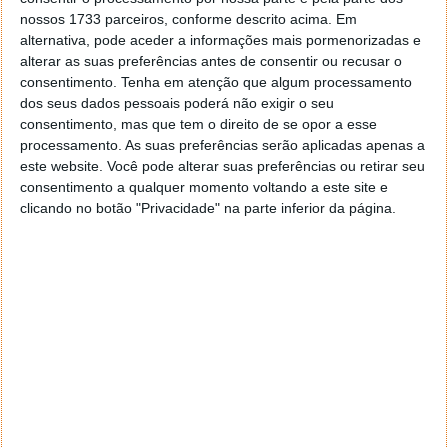
novamente a árdua tarefa de eleger a fotografia que
nossos 1733 parceiros, conforme descrito acima. Em
vai representar Portugal.
alternativa, pode aceder a informações mais pormenorizadas e
alterar as suas preferências antes de consentir ou recusar o
Se é fã deste pequeno grande país à beira mar
consentimento.
Tenha em atenção que algum processamento
plantado não hesite e vote na fotografia que, a seu
dos seus dados pessoais poderá não exigir o seu
ver, é a que melhor representa Portugal. Faça parte
consentimento, mas que tem o direito de se opor a esse
da iniciativa Portugal sem tripé.
processamento. As suas preferências serão aplicadas apenas a
este website. Você pode alterar suas preferências ou retirar seu
Portugal Sem Tripé
consentimento a qualquer momento voltando a este site e
clicando no botão "Privacidade" na parte inferior da página.
Este artigo tem mais de um ano
Acompanhe o Pplware no Google Notícias
Proponha uma correção, faça uma sugestão