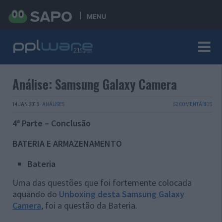
MENU
Análise: Samsung Galaxy Camera
14 JAN 2013
·
ANÁLISES
52 COMENTÁRIOS
4ª Parte – Conclusão
BATERIA E ARMAZENAMENTO
Bateria
Uma das questões que foi fortemente colocada
aquando do
Unboxing desta Samsung Galaxy
Camera
, foi a questão da Bateria.