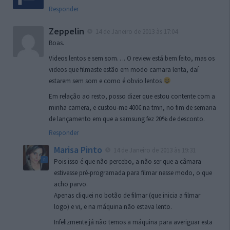
Responder
Zeppelin
14 de Janeiro de 2013 às 17:04
Boas.
Videos lentos e sem som…. O review está bem feito, mas os
videos que filmaste estão em modo camara lenta, daí
estarem sem som e como é obvio lentos
Em relação ao resto, posso dizer que estou contente com a
minha camera, e custou-me 400€ na tmn, no fim de semana
de lançamento em que a samsung fez 20% de desconto.
Responder
Marisa Pinto
14 de Janeiro de 2013 às 19:31
Pois isso é que não percebo, a não ser que a câmara
estivesse pré-programada para filmar nesse modo, o que
acho parvo.
Apenas cliquei no botão de filmar (que inicia a filmar
logo) e vi, e na máquina não estava lento.
Infelizmente já não temos a máquina para averiguar esta