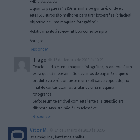
FHD…etc etc etc
E quanto paguei??? 235€! a minha pergunta é, onde é q
estes 500 euros são melhores para tirar fotografias (principal
objectivo de uma maquina fotográfica)?
Relativamente á review mt boa como sempre.
Abraços
Responder
Tiago
15 de Janeiro de 2013 às 10:20
Exacto… isto é uma máquina fotográfica, o android é um
extra que cá meteram não devemos de pagar 3x o que o
produto vale só porque tem um software acopolado, no
final de contas estamos a falar de uma máquina
fotográfica.
Se fosse um telemóvel com esta lente ai a questão era
diferente. Mas isto não é um telemóvel…
Responder
Vítor M.
14 de Janeiro de 2013 às 16:35
Boa máquina, fantástica análise.