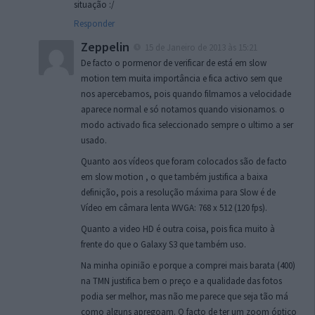
situação :/
Responder
Zeppelin
15 de Janeiro de 2013 às 15:21
De facto o pormenor de verificar de está em slow
motion tem muita importância e fica activo sem que
nos apercebamos, pois quando filmamos a velocidade
aparece normal e só notamos quando visionamos. o
modo activado fica seleccionado sempre o ultimo a ser
usado.
Quanto aos vídeos que foram colocados são de facto
em slow motion , o que também justifica a baixa
definição, pois a resolução máxima para Slow é de
Vídeo em câmara lenta WVGA: 768 x 512 (120 fps).
Quanto a video HD é outra coisa, pois fica muito à
frente do que o Galaxy S3 que também uso.
Na minha opinião e porque a comprei mais barata (400)
na TMN justifica bem o preço e a qualidade das fotos
podia ser melhor, mas não me parece que seja tão má
como alguns apregoam. O facto de ter um zoom óptico