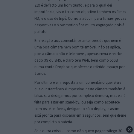
21X é de facto um bom trunfo, e para o qual dei
importância, visto ter como objectivo também os filmes
HD, e o uso de tripé. Como a adquiri para filmaer provas
desportivas o slow motion fica muito engraçado pois é
perfeito.
Em relação aos comentários anteriores de que nem é
uma boa câmara nem bom telemóvel, não se aplica,
pois a câmara não é telemóvel, apenas envia e recebe
dado 3G ou SMS, e claro tem Wi-fi, bem como 50GB
numa conta Dropbox que oferece o referido espaço por
2 anos.
Por ultimo e em resposta a um comentário que refere
que o instantâneo é impossível nesta câmara também é
falso. se a desligarmos por completo demora, mas ela é
feita para estar em stand-by, ou seja como acontece
com os telemóveis, desligando só o display, e assim
está pronta para disparar em 3 segundos, sem que drene
por completo a bateria.
Ah e outra coisa…. como não quero pagar tráfego 3G