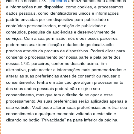
Nós e os nossos 1731
parceiros
armazenamos e/ou acedemos
melhor é, sem dúvida, no modo
Rosto Belo
.
a informações num dispositivo, como cookies, e processamos
dados pessoais, como identificadores únicos e informações
Outro dos pontos positivos é o zoom de 21x, pois
padrão enviadas por um dispositivo para publicidade e
tem um bom alcance e, mesmo sem tripé, consegue
conteúdos personalizados, medição de publicidade e
estabilizar e captar bem a imagem.
conteúdos, pesquisa de audiências e desenvolvimento de
serviços.
Com a sua permissão, nós e os nossos parceiros
poderemos usar identificação e dados de geolocalização
precisos através da procura de dispositivos. Poderá clicar para
consentir o processamento por nossa parte e pela parte dos
nossos 1731 parceiros, conforme descrito acima. Em
alternativa, pode aceder a informações mais pormenorizadas e
alterar as suas preferências antes de consentir ou recusar o
consentimento.
Tenha em atenção que algum processamento
dos seus dados pessoais poderá não exigir o seu
consentimento, mas que tem o direito de se opor a esse
processamento. As suas preferências serão aplicadas apenas a
este website. Você pode alterar suas preferências ou retirar seu
consentimento a qualquer momento voltando a este site e
clicando no botão "Privacidade" na parte inferior da página.