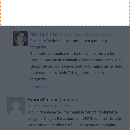
David
14 de Janeiro de 2013 às 15:38
esqueceu se da velocidade de disparo (quanto tempo leva a
tirar a foto desde que a pessoa toca no botão)
Responder
Marisa Pinto
14 de Janeiro de 2013 às 19:34
Essa questão depende dos modos em que tiras a
fotografia.
Em modo automático é instantâneo, mal clicas a foto é
captada. Mas em determinados modos como Rosto Belo,
clicas, a lente foca, e depois edita automaticamente. Tudo
insto numa questão de 3/4 segundos, até teres a
fotografia.
Responder
Bruno Mateus Coimbra
14 de Janeiro de 2013 às 15:51
Adquiri recentemente uma maquina fotografica digital da
categoria Bridge a Panasonic Lumix FZ48 com lente leica de
24x zoom optico video em full HD Sistema Venus Engine