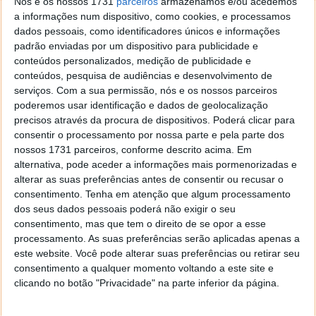
Nós e os nossos 1731
parceiros
armazenamos e/ou acedemos
humor negro. Tudo isto e muito mais nesta série
a informações num dispositivo, como cookies, e processamos
antológica de animação para adultos de Tim Miller e
dados pessoais, como identificadores únicos e informações
David Fincher. Acabada de estrear já se está a revelar
padrão enviadas por um dispositivo para publicidade e
um sucesso, com uma
pontuação
de 9,2/10 no IMDb.
conteúdos personalizados, medição de publicidade e
conteúdos, pesquisa de audiências e desenvolvimento de
serviços.
Com a sua permissão, nós e os nossos parceiros
poderemos usar identificação e dados de geolocalização
precisos através da procura de dispositivos. Poderá clicar para
consentir o processamento por nossa parte e pela parte dos
nossos 1731 parceiros, conforme descrito acima. Em
alternativa, pode aceder a informações mais pormenorizadas e
alterar as suas preferências antes de consentir ou recusar o
consentimento.
Tenha em atenção que algum processamento
dos seus dados pessoais poderá não exigir o seu
consentimento, mas que tem o direito de se opor a esse
processamento. As suas preferências serão aplicadas apenas a
este website. Você pode alterar suas preferências ou retirar seu
consentimento a qualquer momento voltando a este site e
clicando no botão "Privacidade" na parte inferior da página.