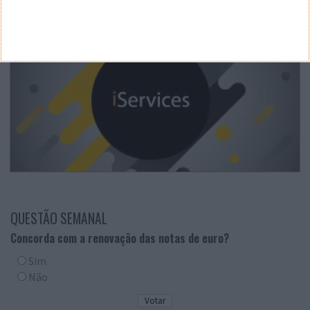
QUESTÃO SEMANAL
Concorda com a renovação das notas de euro?
Sim
Não