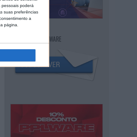
 pessoais poderá
s suas preferências
 consentimento a
da página.
NEWSLETTER PPLWARE