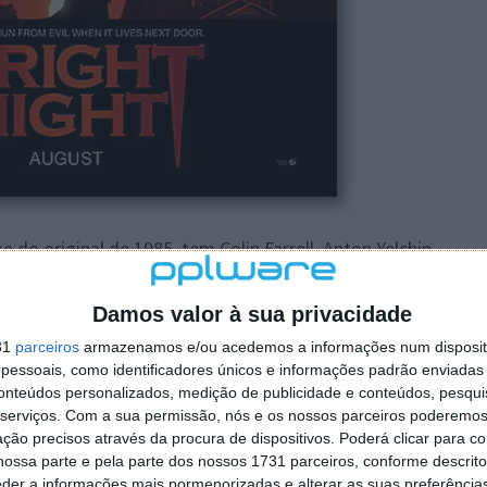
 do original de 1985, tem Colin Farrell, Anton Yelchin,
nos papéis principais, e conta-nos a história de Charley
no, que tem uma vida bastante tranquila até se
Damos valor à sua privacidade
ge (Farrell), é um vampiro.
31
parceiros
armazenamos e/ou acedemos a informações num dispositi
ceu e tem finalmente tudo o que sempre desejou – um
essoais, como identificadores únicos e informações padrão enviadas 
ais bonita da escola como namorada. A sua popularidade
conteúdos personalizados, medição de publicidade e conteúdos, pesqui
ligenciar o seu melhor amigo Ed.
serviços.
Com a sua permissão, nós e os nossos parceiros poderemos 
ção precisos através da procura de dispositivos. Poderá clicar para co
o, se muda para a casa do lado, os problemas
ossa parte e pela parte dos nossos 1731 parceiros, conforme descrit
eder a informações mais pormenorizadas e alterar as suas preferência