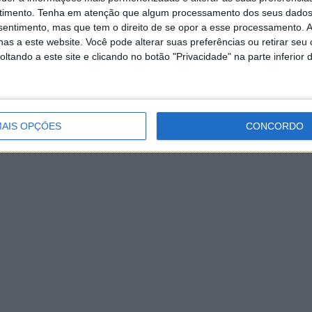
timento.
Tenha em atenção que algum processamento dos seus dados
mpática, mas há nele algo de errado – algo que ninguém,
nsentimento, mas que tem o direito de se opor a esse processamento. A
as a este website. Você pode alterar suas preferências ou retirar seu
ar.
tando a este site e clicando no botão "Privacidade" na parte inferior 
 invulgar no bairro, Charley chega a uma conclusão
seu bairro.
 descoberta, Charley terá de arranjar uma maneira de se
AIS OPÇÕES
CONCORDO
os.