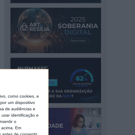
vo, como cookies, e
por um dispositivo
sa de audiências e
usar identificação e
nsentir o
o acima. Em
s antes de consentir