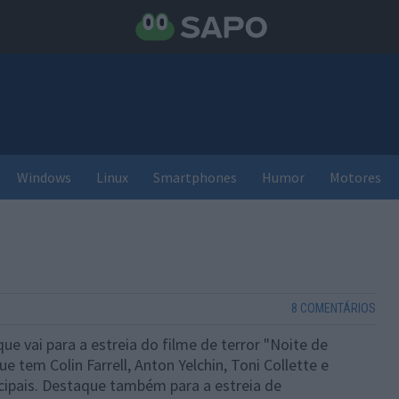
Windows
Linux
Smartphones
Humor
Motores
8 COMENTÁRIOS
e vai para a estreia do filme de terror "Noite de
 tem Colin Farrell, Anton Yelchin, Toni Collette e
ncipais. Destaque também para a estreia de