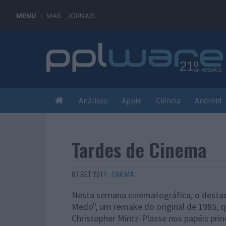
MENU
MAIL
JORNAIS
Análises
Apple
Ciência
Android
Tardes de Cinema
07 SET 2011
·
CINEMA
Nesta semana cinematográfica, o destaqu
Medo", um remake do original de 1985, que
Christopher Mintz-Plasse nos papéis pri