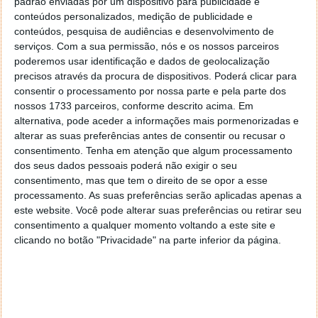
Top 10 por país
padrão enviadas por um dispositivo para publicidade e
conteúdos personalizados, medição de publicidade e
A visão global é complementada com as listas por
conteúdos, pesquisa de audiências e desenvolvimento de
serviços.
Com a sua permissão, nós e os nossos parceiros
países onde vai encontrar grandes títulos se
poderemos usar identificação e dados de geolocalização
esmiuçar o que se anda a ver por esse mundo fora.
precisos através da procura de dispositivos. Poderá clicar para
consentir o processamento por nossa parte e pela parte dos
Por exemplo, na Argentina, estas são as séries mais
nossos 1733 parceiros, conforme descrito acima. Em
vistas da semana, sendo que Pasión de Gavilanes:
alternativa, pode aceder a informações mais pormenorizadas e
Season 1 já se encontra neste top há 20 semanas:
alterar as suas preferências antes de consentir ou recusar o
consentimento.
Tenha em atenção que algum processamento
Maid: Limited Series
dos seus dados pessoais poderá não exigir o seu
Squid Game
: Season 1
consentimento, mas que tem o direito de se opor a esse
Narcos: Mexico
: Season 3
processamento. As suas preferências serão aplicadas apenas a
este website. Você pode alterar suas preferências ou retirar seu
You
: Season 3
consentimento a qualquer momento voltando a este site e
Pasión de Gavilanes
: Season 1
clicando no botão "Privacidade" na parte inferior da página.
Arcane
: Season 1
The Queen of Flow
: Season 1
Luis Miguel - The Series
: Season 3
Yo soy Betty, la fea
: Season 1