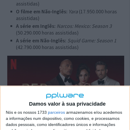
assistidas)
O filme em Não-Inglês:
Yara
(17.950.000 horas
assistidas)
A série em Inglês:
Narcos: Mexico: Season 3
(50.290.000 horas assistidas)
A série em Não-Inglês:
Squid Game: Season 1
(42.790.000 horas assistidas)
Damos valor à sua privacidade
Nós e os nossos 1733
parceiros
armazenamos e/ou acedemos
a informações num dispositivo, como cookies, e processamos
dados pessoais, como identificadores únicos e informações