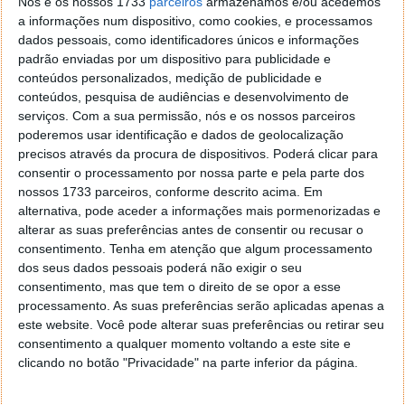
Nós e os nossos 1733
parceiros
armazenamos e/ou acedemos
Android: As melhores apps de 2020 para instalar no
a informações num dispositivo, como cookies, e processamos
seu smartphone
dados pessoais, como identificadores únicos e informações
padrão enviadas por um dispositivo para publicidade e
conteúdos personalizados, medição de publicidade e
conteúdos, pesquisa de audiências e desenvolvimento de
serviços.
Com a sua permissão, nós e os nossos parceiros
poderemos usar identificação e dados de geolocalização
precisos através da procura de dispositivos. Poderá clicar para
consentir o processamento por nossa parte e pela parte dos
nossos 1733 parceiros, conforme descrito acima. Em
alternativa, pode aceder a informações mais pormenorizadas e
alterar as suas preferências antes de consentir ou recusar o
consentimento.
Tenha em atenção que algum processamento
dos seus dados pessoais poderá não exigir o seu
consentimento, mas que tem o direito de se opor a esse
processamento. As suas preferências serão aplicadas apenas a
Comentários
62
este website. Você pode alterar suas preferências ou retirar seu
consentimento a qualquer momento voltando a este site e
Joao Ptt
4 de Dezembro de 2020 às 12:49
clicando no botão "Privacidade" na parte inferior da página.
A chulice / roubalheira institucionalizada.
Quando este estado deixar de existir, seja lá quando for, não