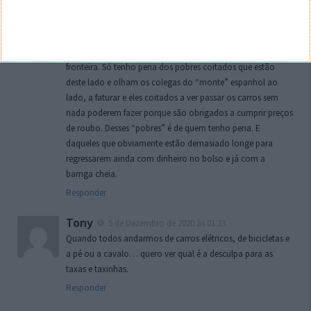
Alex
4 de Dezembro de 2020 às 23:40
Quanto mais aumentarem mais justifica ir dar dinheiro à
vizinha Espanha. Se agora já compensa, quanto mais
roubarem em por cá, mais € caem do outro lado da
fronteira. Só tenho pena dos pobres coitados que estão
deste lado e olham os colegas do “monte” espanhol ao
lado, a faturar e eles coitados a ver passar os carros sem
nada poderem fazer porque são obrigados a cumprir preços
de roubo. Desses “pobres” é de quem tenho pena. E
daqueles que obviamente estão demasiado longe para
regressarem ainda com dinheiro no bolso e já com a
barriga cheia.
Responder
Tony
5 de Dezembro de 2020 às 01:33
Quando todos andarmos de carros elétricos, de bicicletas e
a pé ou a cavalo… quero ver qual é a desculpa para as
taxas e taxinhas.
Responder