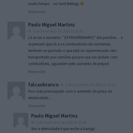
muito tempo…no hard feelings
Responder
Paulo Miguel Martins
5 de Dezembro de 2020 às 10:47
Lá se vai o aumento ” EXTRAORDINARIO” das pensões… e
se pensam que só a os combustíveis vão aumentar,
lembrem se que tudo o que está no supermercado vem
transportado por camiões que por sua vez andam com
combustíveis, aguardem pelo aumento de preços!
Responder
falcaobranco
5 de Dezembro de 2020 às 21:23
Fico mais preocupado com o aumento do preço da
electricidade…
Responder
Paulo Miguel Martins
5 de Dezembro de 2020 às 21:25
Sim a eletricidade é que enche a barriga…