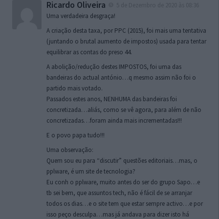
Ricardo Oliveira
5 de Dezembro de 2020 às 08:36
Uma verdadeira desgraça!
A criação desta taxa, por PPC (2015), foi mais uma tentativa
(juntando o brutal aumento de impostos) usada para tentar
equilibrar as contas do preso 44.
A abolição/redução destes IMPOSTOS, foi uma das
bandeiras do actual antónio…q mesmo assim não foi o
partido mais votado.
Passados estes anos, NENHUMA das bandeiras foi
concretizada…aliás, como se vê agora, para além de não
concretizadas…foram ainda mais incrementadas!!!
E o povo papa tudo!!!
Uma observação:
Quem sou eu para “discutir” questões editoriais…mas, o
pplware, é um site de tecnologia?
Eu conh o pplware, muito antes do ser do grupo Sapo…e
tb sei bem, que assuntos tech, não é fácil de se arranjar
todos os dias…e o site tem que estar sempre activo…e por
isso peço desculpa…mas já andava para dizer isto há