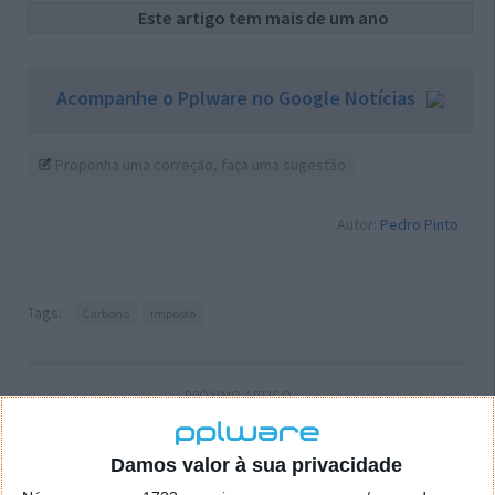
Este artigo tem mais de um ano
Acompanhe o Pplware no Google Notícias
Proponha uma correção, faça uma sugestão
Autor:
Pedro Pinto
Tags:
Carbono
imposto
PRÓXIMO ARTIGO
Microsoft adquire plataforma eSports Smash.gg
Damos valor à sua privacidade
ARTIGO ANTERIOR