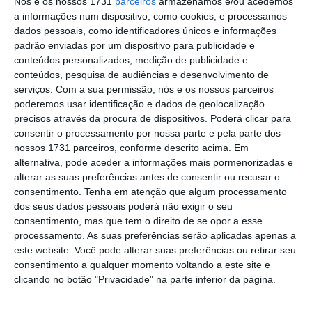
Nós e os nossos 1731
parceiros
armazenamos e/ou acedemos
a informações num dispositivo, como cookies, e processamos
dados pessoais, como identificadores únicos e informações
padrão enviadas por um dispositivo para publicidade e
Este artigo tem mais de um ano
conteúdos personalizados, medição de publicidade e
conteúdos, pesquisa de audiências e desenvolvimento de
serviços.
Com a sua permissão, nós e os nossos parceiros
Acompanhe o Pplware no Google Notícias
poderemos usar identificação e dados de geolocalização
precisos através da procura de dispositivos. Poderá clicar para
consentir o processamento por nossa parte e pela parte dos
Proponha uma correção, faça uma sugestão
nossos 1731 parceiros, conforme descrito acima. Em
alternativa, pode aceder a informações mais pormenorizadas e
alterar as suas preferências antes de consentir ou recusar o
Autor:
Pedro Pinto
consentimento.
Tenha em atenção que algum processamento
dos seus dados pessoais poderá não exigir o seu
consentimento, mas que tem o direito de se opor a esse
processamento. As suas preferências serão aplicadas apenas a
Tags:
carta de condução
este website. Você pode alterar suas preferências ou retirar seu
consentimento a qualquer momento voltando a este site e
clicando no botão "Privacidade" na parte inferior da página.
PRÓXIMO ARTIGO
Dica: Acabar com a publicidade nos smartphones