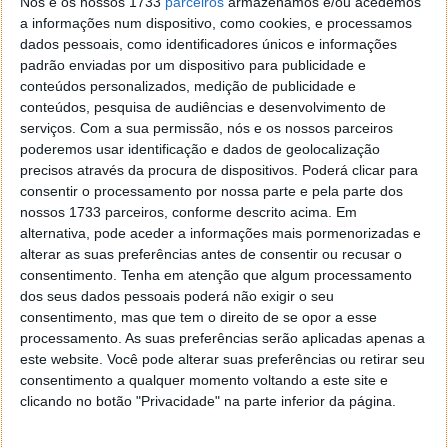
Nós e os nossos 1733
parceiros
armazenamos e/ou acedemos
a informações num dispositivo, como cookies, e processamos
dados pessoais, como identificadores únicos e informações
padrão enviadas por um dispositivo para publicidade e
Este artigo tem mais de um ano
conteúdos personalizados, medição de publicidade e
conteúdos, pesquisa de audiências e desenvolvimento de
serviços.
Com a sua permissão, nós e os nossos parceiros
Acompanhe o Pplware no Google Notícias
poderemos usar identificação e dados de geolocalização
precisos através da procura de dispositivos. Poderá clicar para
consentir o processamento por nossa parte e pela parte dos
Proponha uma correção, faça uma sugestão
nossos 1733 parceiros, conforme descrito acima. Em
alternativa, pode aceder a informações mais pormenorizadas e
alterar as suas preferências antes de consentir ou recusar o
Autor:
Ana Sofia Neto
consentimento.
Tenha em atenção que algum processamento
dos seus dados pessoais poderá não exigir o seu
consentimento, mas que tem o direito de se opor a esse
processamento. As suas preferências serão aplicadas apenas a
Tags:
Cybertruck
pickup elétrica
Tesla Cybertruck
este website. Você pode alterar suas preferências ou retirar seu
consentimento a qualquer momento voltando a este site e
clicando no botão "Privacidade" na parte inferior da página.
PRÓXIMO ARTIGO
BLUETTI prepara grandes ofertas para o Prime Day