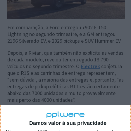
Em comparação, a Ford entregou 7902 F-150
Lightning no segundo trimestre, e a GM entregou
2196 Silverado EV, e 2929 pickups e SUV Hummer EV.
Depois, a Rivian, que também não explicita as vendas
de cada modelo, revelou ter entregado 13.790
veículos no segundo trimestre. O
Electrek
conjetura
que o R1S e as carrinhas de entrega representam,
"sem dúvida", a maioria das entregas e, portanto, "as
entregas de pickup elétricas R1T estão certamente
abaixo das 7000 unidades e muito provavelmente
mais perto das 4000 unidades".
Se estas contas baterem certo, a Cybertruck da Tesla
pode ter-se tornado na pickup elétrica mais vendida
Damos valor à sua privacidade
nos EUA.