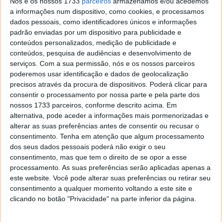
Nós e os nossos 1733
parceiros
armazenamos e/ou acedemos
a informações num dispositivo, como cookies, e processamos
Tags:
chave
desativado
Microsoft
registo
windows 10
dados pessoais, como identificadores únicos e informações
padrão enviadas por um dispositivo para publicidade e
conteúdos personalizados, medição de publicidade e
PRÓXIMO ARTIGO
conteúdos, pesquisa de audiências e desenvolvimento de
Bose SoundSport Free… fazer desporto com
serviços.
Com a sua permissão, nós e os nossos parceiros
auscultadores de fios? Nem pensar
poderemos usar identificação e dados de geolocalização
precisos através da procura de dispositivos. Poderá clicar para
consentir o processamento por nossa parte e pela parte dos
nossos 1733 parceiros, conforme descrito acima. Em
ARTIGO ANTERIOR
alternativa, pode aceder a informações mais pormenorizadas e
Games with Gold – Novembro de 2018
alterar as suas preferências antes de consentir ou recusar o
consentimento.
Tenha em atenção que algum processamento
dos seus dados pessoais poderá não exigir o seu
consentimento, mas que tem o direito de se opor a esse
processamento. As suas preferências serão aplicadas apenas a
este website. Você pode alterar suas preferências ou retirar seu
consentimento a qualquer momento voltando a este site e
clicando no botão "Privacidade" na parte inferior da página.