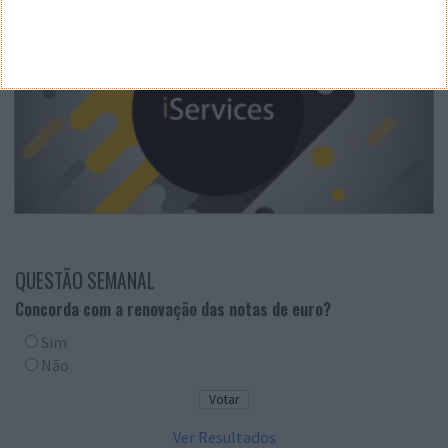
QUESTÃO SEMANAL
Concorda com a renovação das notas de euro?
Sim
Não
Ver Resultados