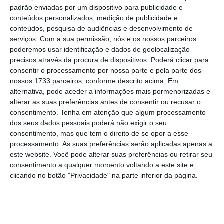
padrão enviadas por um dispositivo para publicidade e
conteúdos personalizados, medição de publicidade e
conteúdos, pesquisa de audiências e desenvolvimento de
serviços.
Com a sua permissão, nós e os nossos parceiros
poderemos usar identificação e dados de geolocalização
precisos através da procura de dispositivos. Poderá clicar para
consentir o processamento por nossa parte e pela parte dos
nossos 1733 parceiros, conforme descrito acima. Em
alternativa, pode aceder a informações mais pormenorizadas e
alterar as suas preferências antes de consentir ou recusar o
consentimento.
Tenha em atenção que algum processamento
dos seus dados pessoais poderá não exigir o seu
consentimento, mas que tem o direito de se opor a esse
processamento. As suas preferências serão aplicadas apenas a
este website. Você pode alterar suas preferências ou retirar seu
A Microsoft oferece as ferramentas certas
consentimento a qualquer momento voltando a este site e
clicando no botão "Privacidade" na parte inferior da página.
Ao escolherem o terminar da sessão do outro
utilizador, será mostrada a mensagem a indicar que
os dados não gravados vão ser perdidos de imediato.
Devem ter igualmente presente que isso não será