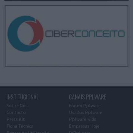
INSTITUCIONAL
CANAIS PPLWARE
Sobre Nós
Fórum Pplware
Contacto
Usados Pplware
Press Kit
Pplware Kids
Ficha Técnica
Empresas Hoje
Regras de Utilização
PiPplware