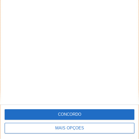
terceiros. Textos de caráter promocional ou
inseridos no sistema sem a devida identificação do
seu autor (nome completo e endereço válido de
email) também poderão ser excluídos.
PUB
CONCORDO
MAIS OPÇÕES