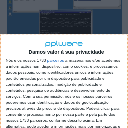
Damos valor à sua privacidade
Nós e os nossos 1733
parceiros
armazenamos e/ou acedemos
Novidades do ReactOS 0.4.4
a informações num dispositivo, como cookies, e processamos
dados pessoais, como identificadores únicos e informações
Melhorias no sistema de impressão
padrão enviadas por um dispositivo para publicidade e
Correção de vários bugs
conteúdos personalizados, medição de publicidade e
Melhorias ao nível ad usabilidade
conteúdos, pesquisa de audiências e desenvolvimento de
serviços.
Com a sua permissão, nós e os nossos parceiros
O ReactOS 0.4.4 está disponível em duas versões:
poderemos usar identificação e dados de geolocalização
uma para instalar (com apenas 102 MB) e outra para
precisos através da procura de dispositivos. Poderá clicar para
executar em modo live (com 68 MB).
consentir o processamento por nossa parte e pela parte dos
nossos 1733 parceiros, conforme descrito acima. Em
Download
:
ReactOS-0.4.4.zip
(102MB),
ReactOS-
alternativa, pode aceder a informações mais pormenorizadas e