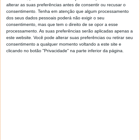
0.4.4-live.zip
(68MB)
alterar as suas preferências antes de consentir ou recusar o
consentimento.
Tenha em atenção que algum processamento
dos seus dados pessoais poderá não exigir o seu
consentimento, mas que tem o direito de se opor a esse
processamento. As suas preferências serão aplicadas apenas a
Este artigo tem mais de um ano
este website. Você pode alterar suas preferências ou retirar seu
consentimento a qualquer momento voltando a este site e
clicando no botão "Privacidade" na parte inferior da página.
Acompanhe o Pplware no Google Notícias
Proponha uma correção, faça uma sugestão
Autor:
Pedro Pinto
Tags:
ReactOS
Windows