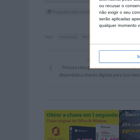
ou recusar o consen
Proponha uma correção, faça uma sugestão
não exigir o seu co
serão aplicadas apen
qualquer momento vol
Tags:
máquinas
Microsoft
Moment 3
virtuais
M
ARTIGO ANTERIOR
Procura uma garantia vitalícia? A URCD
disponibiliza chaves digitais para isso me