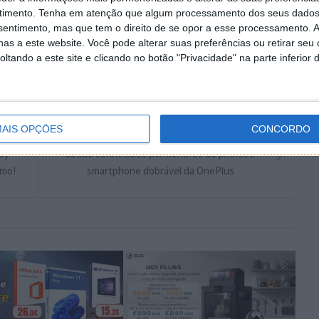
timento.
Tenha em atenção que algum processamento dos seus dados
Autor:
Pedro Simões
nsentimento, mas que tem o direito de se opor a esse processamento. A
as a este website. Você pode alterar suas preferências ou retirar seu
tando a este site e clicando no botão "Privacidade" na parte inferior 
Windows 11
AIS OPÇÕES
CONCORDO
PRÓXIMO ARTIGO
Key
Já são conhecidos pormenores do primeiro
smo!
smartphone dobrável da OnePlus