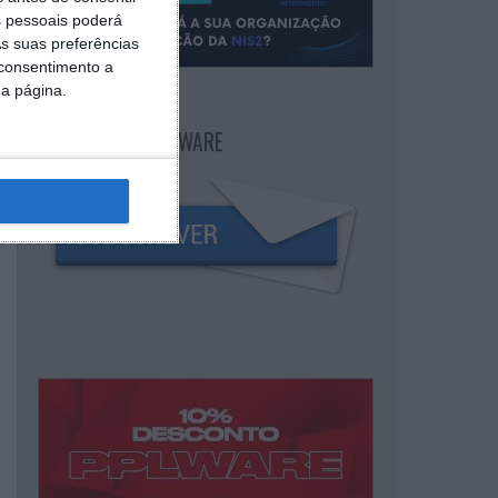
 pessoais poderá
s suas preferências
 consentimento a
da página.
NEWSLETTER PPLWARE