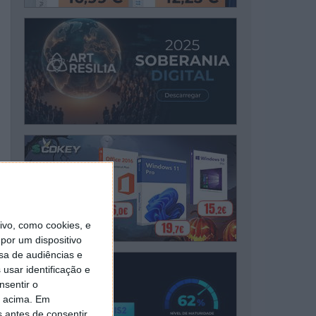
vo, como cookies, e
por um dispositivo
sa de audiências e
usar identificação e
nsentir o
o acima. Em
s antes de consentir