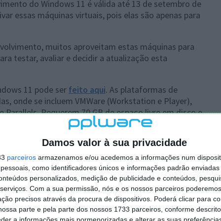
imento do Windows 11 é válida até 13 de setembro de
ivar essas máquinas virtuais, pois elas são apenas para
volvimento, muitos aproveitam estas máquinas para
a testar, avaliar e decidir a atualização esta
indows 11 pode ser
feito aqui
. As plataformas de
das, onde se incluem VMWare (Workstation e Player),
e Parallels. Requerem 70 GB de espaço livre em disco e
Damos valor à sua privacidade
33
parceiros
armazenamos e/ou acedemos a informações num dispositi
essoais, como identificadores únicos e informações padrão enviadas 
 artigo tem mais de um ano
conteúdos personalizados, medição de publicidade e conteúdos, pesqui
serviços.
Com a sua permissão, nós e os nossos parceiros poderemos 
ção precisos através da procura de dispositivos. Poderá clicar para co
plware no Google Notícias
ossa parte e pela parte dos nossos 1733 parceiros, conforme descrit
eder a informações mais pormenorizadas e alterar as suas preferência