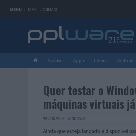
MENU
MAIL
JORNAIS
Análises
Apple
Ciência
Android
Quer testar o Windo
máquinas virtuais j
28 JUN 2023
·
WINDOWS
Ainda que esteja lançado e disponível p