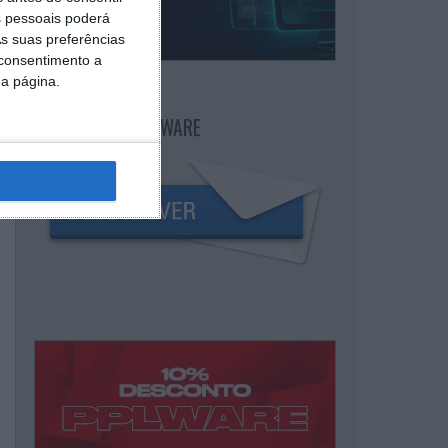
 pessoais poderá
s suas preferências
 consentimento a
da página.
NEWSLETTER PPLWARE