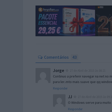
Comentários
43
Jorge
27 de Abril de 2015 às 08:21
Continuo a preferir navegar na net no 
para ler..mto mais suave que qq windo
Responder
JJ
27 de Abril de 2015 às 09:
O Windows serve para muito 
Responder