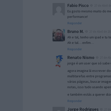
Fabio Pisco
27 de Abril d
Eu gosto mesmo muito do meu
performance!
Responder
Bruno M.
27 de Abril de 20
Ah e tal, tenho um ipad e tu
Ah e tal… enfim…
Responder
Renato Nismo
27 de Abr
jorge é um user que só sabe 
agora imagina lá escrever do
multitarefas entre programas
várias páginas, buscar image
notas, isso tudo usando apen
e também estás a querer dize
Responder
Jorge Rodrigues
27 de