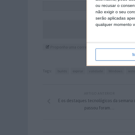
Este
ou recusar o consen
não exigir o seu co
serão aplicadas apen
qualquer momento vol
Acompanhe o P
Proponha uma correção, faça uma sugestão
M
Tags:
builds
expirar
validade
Windows
win
ARTIGO ANTERIOR
E os destaques tecnológicos da semana 
passou foram…