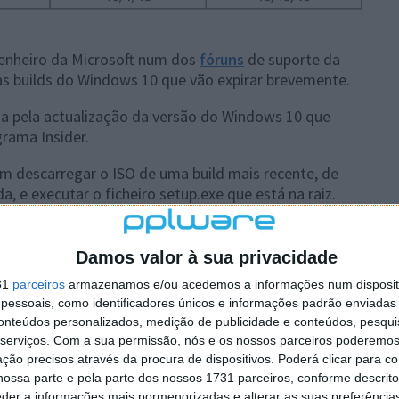
ngenheiro da Microsoft num dos
fóruns
de suporte da
as builds do Windows 10 que vão expirar brevemente.
sa pela actualização da versão do Windows 10 que
grama Insider.
m descarregar o ISO de uma build mais recente, de
a, e executar o ficheiro setup.exe que está na raiz.
stalada, o que recomendamos é que actualizem o
e assim ficam com a garantia de que têm o Windows 10
Damos valor à sua privacidade
 sem problemas.
31
parceiros
armazenamos e/ou acedemos a informações num dispositi
essoais, como identificadores únicos e informações padrão enviadas 
são final do Windows 10 já durante o verão, a
conteúdos personalizados, medição de publicidade e conteúdos, pesqui
necessária.
serviços.
Com a sua permissão, nós e os nossos parceiros poderemos 
ção precisos através da procura de dispositivos. Poderá clicar para co
ossa parte e pela parte dos nossos 1731 parceiros, conforme descrit
eder a informações mais pormenorizadas e alterar as suas preferência