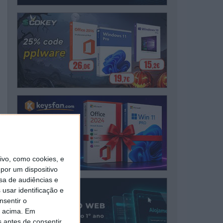
vo, como cookies, e
por um dispositivo
sa de audiências e
usar identificação e
nsentir o
o acima. Em
s antes de consentir