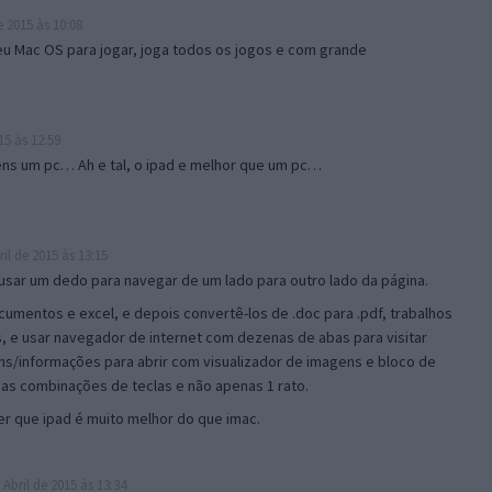
e 2015 às 10:08
 Mac OS para jogar, joga todos os jogos e com grande
15 às 12:59
 tens um pc… Ah e tal, o ipad e melhor que um pc…
il de 2015 às 13:15
usar um dedo para navegar de um lado para outro lado da página.
cumentos e excel, e depois convertê-los de .doc para .pdf, trabalhos
, e usar navegador de internet com dezenas de abas para visitar
ns/informações para abrir com visualizador de imagens e bloco de
as combinações de teclas e não apenas 1 rato.
r que ipad é muito melhor do que imac.
 Abril de 2015 às 13:34