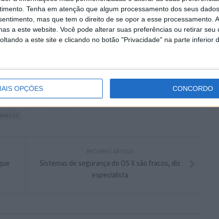
 artigo tem mais de um ano
timento.
Tenha em atenção que algum processamento dos seus dados
nsentimento, mas que tem o direito de se opor a esse processamento. A
as a este website. Você pode alterar suas preferências ou retirar seu
tando a este site e clicando no botão "Privacidade" na parte inferior 
plware no Google Notícias
Autor:
Pedro Simões
AIS OPÇÕES
CONCORDO
dows 10
PRÓXIMO ARTIGO
que
Sistemas de segurança do OS X são fracos, diz
especialista