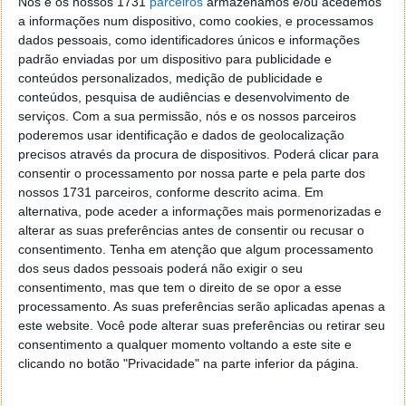
Nós e os nossos 1731
parceiros
armazenamos e/ou acedemos
ARTIGO ANTERIOR
a informações num dispositivo, como cookies, e processamos
AVC: novo treino cognitivo com a ajuda da Inteligência
dados pessoais, como identificadores únicos e informações
Artificial
padrão enviadas por um dispositivo para publicidade e
conteúdos personalizados, medição de publicidade e
conteúdos, pesquisa de audiências e desenvolvimento de
serviços.
Com a sua permissão, nós e os nossos parceiros
poderemos usar identificação e dados de geolocalização
precisos através da procura de dispositivos. Poderá clicar para
consentir o processamento por nossa parte e pela parte dos
nossos 1731 parceiros, conforme descrito acima. Em
alternativa, pode aceder a informações mais pormenorizadas e
alterar as suas preferências antes de consentir ou recusar o
consentimento.
Tenha em atenção que algum processamento
dos seus dados pessoais poderá não exigir o seu
consentimento, mas que tem o direito de se opor a esse
processamento. As suas preferências serão aplicadas apenas a
Comentários
39
este website. Você pode alterar suas preferências ou retirar seu
consentimento a qualquer momento voltando a este site e
clicando no botão "Privacidade" na parte inferior da página.
GameR
28 de Outubro de 2025 às 20:49
Não dá o ea fc, gta online, call of duty, battlefield,