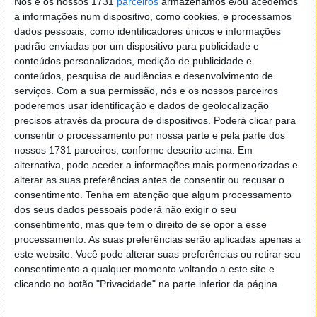
Nós e os nossos 1731
parceiros
armazenamos e/ou acedemos
a informações num dispositivo, como cookies, e processamos
dados pessoais, como identificadores únicos e informações
padrão enviadas por um dispositivo para publicidade e
conteúdos personalizados, medição de publicidade e
conteúdos, pesquisa de audiências e desenvolvimento de
serviços.
Com a sua permissão, nós e os nossos parceiros
poderemos usar identificação e dados de geolocalização
precisos através da procura de dispositivos. Poderá clicar para
consentir o processamento por nossa parte e pela parte dos
nossos 1731 parceiros, conforme descrito acima. Em
alternativa, pode aceder a informações mais pormenorizadas e
alterar as suas preferências antes de consentir ou recusar o
consentimento.
Tenha em atenção que algum processamento
Num próximo artigo o Pplware irá apresentar as
dos seus dados pessoais poderá não exigir o seu
principais novidades desta distribuição da Canonical
consentimento, mas que tem o direito de se opor a esse
que ainda se mantém bem viva.
processamento. As suas preferências serão aplicadas apenas a
este website. Você pode alterar suas preferências ou retirar seu
Obter o Ubuntu 17.10 "Artful Aardvark"
consentimento a qualquer momento voltando a este site e
clicando no botão "Privacidade" na parte inferior da página.
Leia também...