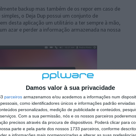
facilmente backup mas também de os repor em caso de
 simples, o Deja Dup possui um conjunto de
zem desta aplicação um utilitário a ter sempre à mão,
 um azar e perder a informação armazenada na nossa
Damos valor à sua privacidade
33
parceiros
armazenamos e/ou acedemos a informações num dispositi
essoais, como identificadores únicos e informações padrão enviadas 
conteúdos personalizados, medição de publicidade e conteúdos, pesqui
serviços.
Com a sua permissão, nós e os nossos parceiros poderemos 
ção precisos através da procura de dispositivos. Poderá clicar para co
ossa parte e pela parte dos nossos 1733 parceiros, conforme descrit
eder a informações mais pormenorizadas e alterar as suas preferência