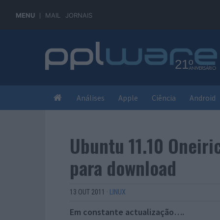
MENU
MAIL
JORNAIS
Análises
Apple
Ciência
Android
Ubuntu 11.10 Oneiric
para download
13 OUT 2011
·
LINUX
Em constante actualização….