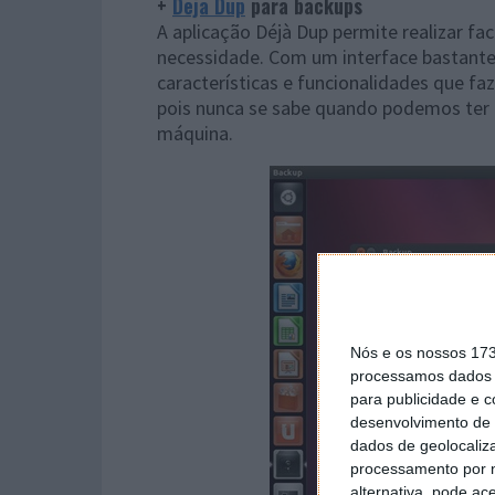
+
Deja Dup
para backups
A aplicação Déjà Dup permite realizar 
necessidade. Com um interface bastante
características e funcionalidades que fa
pois nunca se sabe quando podemos ter
máquina.
Nós e os nossos 17
processamos dados p
para publicidade e 
desenvolvimento de 
dados de geolocaliza
processamento por n
alternativa, pode ac