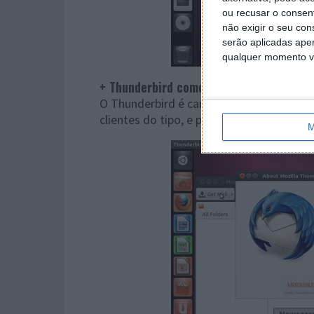
ou recusar o consen
não exigir o seu co
serão aplicadas apen
qualquer momento vol
+ Thunderbird como cliente de e-mail
O Thunderbird é caracterizado por ser um
clientes do tipo, e possui uma interface
M