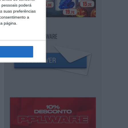
 pessoais poderá
s suas preferências
 consentimento a
da página.
NEWSLETTER PPLWARE