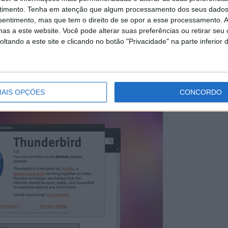
timento.
Tenha em atenção que algum processamento dos seus dados
nsentimento, mas que tem o direito de se opor a esse processamento. A
as a este website. Você pode alterar suas preferências ou retirar seu
tando a este site e clicando no botão "Privacidade" na parte inferior 
 cliente de e-mail bastante leve, ao contrário de outros
 bastante organizada e limpa.
AIS OPÇÕES
CONCORDO