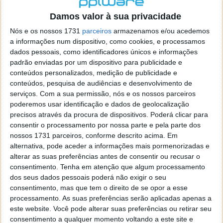
Exemplo:
Damos valor à sua privacidade
echo
 “Pplware” 
>
/
dev
/
clipboard
Nós e os nossos 1731
parceiros
armazenamos e/ou acedemos
a informações num dispositivo, como cookies, e processamos
dados pessoais, como identificadores únicos e informações
padrão enviadas por um dispositivo para publicidade e
conteúdos personalizados, medição de publicidade e
conteúdos, pesquisa de audiências e desenvolvimento de
serviços.
Com a sua permissão, nós e os nossos parceiros
poderemos usar identificação e dados de geolocalização
precisos através da procura de dispositivos. Poderá clicar para
consentir o processamento por nossa parte e pela parte dos
nossos 1731 parceiros, conforme descrito acima. Em
alternativa, pode aceder a informações mais pormenorizadas e
alterar as suas preferências antes de consentir ou recusar o
consentimento.
Tenha em atenção que algum processamento
dos seus dados pessoais poderá não exigir o seu
consentimento, mas que tem o direito de se opor a esse
processamento. As suas preferências serão aplicadas apenas a
Em nome do pplware, damos os parabéns ao autor
este website. Você pode alterar suas preferências ou retirar seu
por mais um excelente projecto. Ao que se “fala” na
consentimento a qualquer momento voltando a este site e