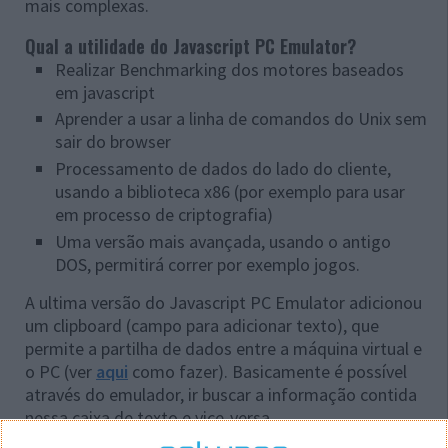
mais complexas.
Qual a utilidade do Javascript PC Emulator?
Realizar Benchmarking dos motores baseados
em javascript
Aprender a usar a linha de comandos do Unix sem
sair do browser
Processamento de dados do lado do cliente,
usando a biblioteca x86 (por exemplo para usar
em processo de criptografia)
Uma versão mais avançada, usando o antigo
DOS, permitirá correr por exemplo jogos.
A ultima versão do Javascript PC Emulator adicionou
um clipboard (campo para adicionar texto), que
permite a partilha de dados entre a máquina virtual e
o PC (ver
aqui
como fazer). Basicamente é possível
através do emulador, ir buscar a informação contida
nessa caixa de texto e vice-versa .