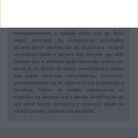
Aviso: Todo e qualquer texto publicado na internet
através deste sistema não reflete,
necessariamente, a opinião deste site ou do(s)
seu(s) autor(es). Os comentários publicados
através deste sistema são de exclusiva e integral
responsabilidade e autoria dos leitores que dele
fizerem uso. A administração deste site reserva-se,
desde já, no direito de excluir comentários e textos
que julgar ofensivos, difamatórios, caluniosos,
preconceituosos ou de alguma forma prejudiciais a
terceiros. Textos de caráter promocional ou
inseridos no sistema sem a devida identificação do
seu autor (nome completo e endereço válido de
email) também poderão ser excluídos.