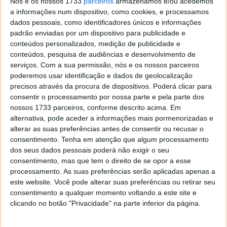
Nós e os nossos 1733
parceiros
armazenamos e/ou acedemos
a informações num dispositivo, como cookies, e processamos
dados pessoais, como identificadores únicos e informações
padrão enviadas por um dispositivo para publicidade e
conteúdos personalizados, medição de publicidade e
conteúdos, pesquisa de audiências e desenvolvimento de
serviços.
Com a sua permissão, nós e os nossos parceiros
poderemos usar identificação e dados de geolocalização
precisos através da procura de dispositivos. Poderá clicar para
consentir o processamento por nossa parte e pela parte dos
nossos 1733 parceiros, conforme descrito acima. Em
Muon Discover 2.2
alternativa, pode aceder a informações mais pormenorizadas e
alterar as suas preferências antes de consentir ou recusar o
Muon Suite é um conjunto de ferramentas para
consentimento.
Tenha em atenção que algum processamento
distribuições baseadas no Debian e que usem
dos seus dados pessoais poderá não exigir o seu
tecnologias KDE. Esta nova versão traz um conjunto
consentimento, mas que tem o direito de se opor a esse
de melhorias e resolve também os problemas que
processamento. As suas preferências serão aplicadas apenas a
existiam na versão anterior.
este website. Você pode alterar suas preferências ou retirar seu
consentimento a qualquer momento voltando a este site e
clicando no botão "Privacidade" na parte inferior da página.