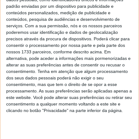
vestidos com seda e brilhos para um encontro
padrão enviadas por um dispositivo para publicidade e
conteúdos personalizados, medição de publicidade e
romântico.
conteúdos, pesquisa de audiências e desenvolvimento de
serviços.
Com a sua permissão, nós e os nossos parceiros
poderemos usar identificação e dados de geolocalização
precisos através da procura de dispositivos. Poderá clicar para
Little Campers
consentir o processamento por nossa parte e pela parte dos
nossos 1733 parceiros, conforme descrito acima. Em
O Kit Sims 4 Little Campers encoraja o Sims a
alternativa, pode aceder a informações mais pormenorizadas e
explorar e desfrutar do grande ar livre com
alterar as suas preferências antes de consentir ou recusar o
equipamento de campismo acolhedor e astuto. O
consentimento.
Tenha em atenção que algum processamento
Sims pode jogar jogos ao ar livre na segurança do seu
dos seus dados pessoais poderá não exigir o seu
forte de cobertor DIY, com uma coleção que oferece
consentimento, mas que tem o direito de se opor a esse
tudo o que uma família precisa para uma noite de
processamento. As suas preferências serão aplicadas apenas a
diversão criativa!
este website. Você pode alterar suas preferências ou retirar seu
consentimento a qualquer momento voltando a este site e
As crianças vão tomar conta do quintal com móveis
clicando no botão "Privacidade" na parte inferior da página.
bonitos, equipamento de campismo lúdico e uma
abundância de brinquedos! As crianças podem assar
marshmallows com o seu amigo de peluche no brilho
de um milhão de luzes de cordas enquanto criam