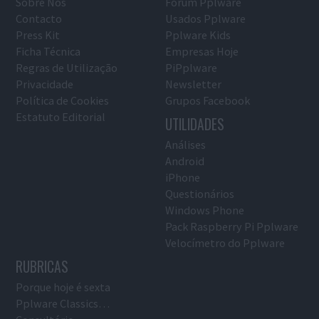
Sobre Nós
Fórum Pplware
Contacto
Usados Pplware
Press Kit
Pplware Kids
Ficha Técnica
Empresas Hoje
Regras de Utilização
PiPplware
Privacidade
Newsletter
Política de Cookies
Grupos Facebook
Estatuto Editorial
UTILIDADES
Análises
Android
iPhone
Questionários
Windows Phone
Pack Raspberry Pi Pplware
Velocímetro do Pplware
RUBRICAS
Porque hoje é sexta
Pplware Classics…