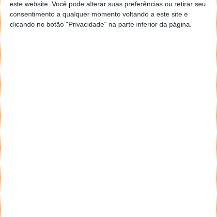
este website. Você pode alterar suas preferências ou retirar seu
entram constantemente em conflito
”, explica o
consentimento a qualquer momento voltando a este site e
criador.
clicando no botão "Privacidade" na parte inferior da página.
O jogo vai tentar refletir o que se passa numa
atração real, com a simulação do uso da cabine de
controlo em tempo real. Os jogadores podem gerir
diretamente a operação da atração através de um
painel de controlo dinâmico, ativando cenas,
despachando veículos e automatizando diversos