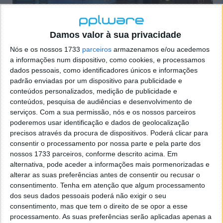
Damos valor à sua privacidade
Nós e os nossos 1733
parceiros
armazenamos e/ou acedemos
a informações num dispositivo, como cookies, e processamos
dados pessoais, como identificadores únicos e informações
padrão enviadas por um dispositivo para publicidade e
conteúdos personalizados, medição de publicidade e
conteúdos, pesquisa de audiências e desenvolvimento de
Segundo Niels van der Ven, fundador da Japhet
serviços.
Com a sua permissão, nós e os nossos parceiros
Interactive, o objetivo do projeto passa por recriar a
poderemos usar identificação e dados de geolocalização
tensão operacional e a nostalgia associadas às
precisos através da procura de dispositivos. Poderá clicar para
clássicas atrações assombradas.
consentir o processamento por nossa parte e pela parte dos
nossos 1733 parceiros, conforme descrito acima. Em
“
Com Scream Operator, quis captar o stress tático e
alternativa, pode aceder a informações mais pormenorizadas e
a nostalgia de gerir uma atração de terror clássica.
alterar as suas preferências antes de consentir ou recusar o
Trata-se de um equilíbrio entre eficiência operacional
consentimento.
Tenha em atenção que algum processamento
e terror psicológico. O jogador está a operar uma
dos seus dados pessoais poderá não exigir o seu
máquina complexa onde a segurança dos visitantes,
consentimento, mas que tem o direito de se opor a esse
os tempos de espera e a maximização dos sustos
processamento. As suas preferências serão aplicadas apenas a