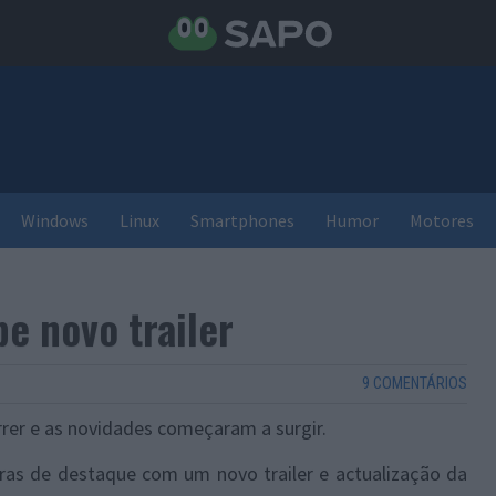
Windows
Linux
Smartphones
Humor
Motores
be novo trailer
9 COMENTÁRIOS
er e as novidades começaram a surgir.
ras de destaque com um novo trailer e actualização da