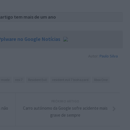
 artigo tem mais de um ano
plware no Google Notícias
Autor:
Paulo Silva
vr mode
resi 7
Resident Evil
resident evil 7 biohazard
Xbox One
PRÓXIMO ARTIGO
s não
Carro autónomo da Google sofre acidente mais
grave de sempre