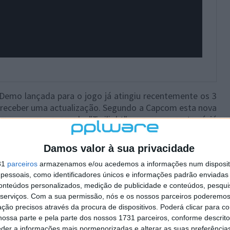
Demo lançada para o jogo já atingiu recentemente os 3
e receber uma actualização. Segundo a Capcom esta nova
ovo, com o nome de "Twilight" que se encontrará já
Playstation 4.
Damos valor à sua privacidade
31
parceiros
armazenamos e/ou acedemos a informações num dispositi
essoais, como identificadores únicos e informações padrão enviadas 
conteúdos personalizados, medição de publicidade e conteúdos, pesqui
serviços.
Com a sua permissão, nós e os nossos parceiros poderemos 
ção precisos através da procura de dispositivos. Poderá clicar para co
ossa parte e pela parte dos nossos 1731 parceiros, conforme descrit
eder a informações mais pormenorizadas e alterar as suas preferência