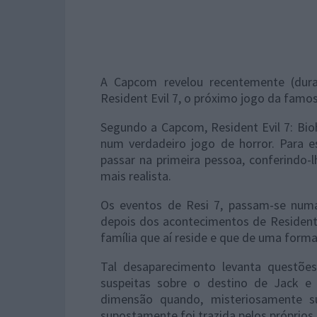
A Capcom revelou recentemente (dur
Resident Evil 7, o próximo jogo da famos
Segundo a Capcom, Resident Evil 7: Bio
num verdadeiro jogo de horror. Para e
passar na primeira pessoa, conferindo
mais realista.
Os eventos de Resi 7, passam-se num
depois dos acontecimentos de Resident
família que aí reside e que de uma form
Tal desaparecimento levanta questõ
suspeitas sobre o destino de Jack 
dimensão quando, misteriosamente s
supostamente foi trazida pelos próprios B