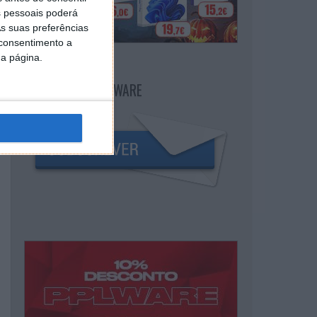
 pessoais poderá
s suas preferências
 consentimento a
da página.
NEWSLETTER PPLWARE