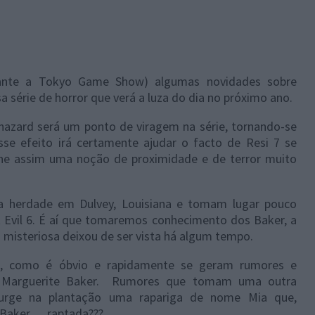
ante a Tokyo Game Show) algumas novidades sobre
a série de horror que verá a luza do dia no próximo ano.
hazard será um ponto de viragem na série, tornando-se
sse efeito irá certamente ajudar o facto de Resi 7 se
-lhe assim uma noção de proximidade e de terror muito
a herdade em Dulvey, Louisiana e tomam lugar pouco
 Evil 6. É aí que tomaremos conhecimento dos Baker, a
a misteriosa deixou de ser vista há algum tempo.
es, como é óbvio e rapidamente se geram rumores e
e Marguerite Baker. Rumores que tomam uma outra
urge na plantação uma rapariga de nome Mia que,
aker .... raptada???