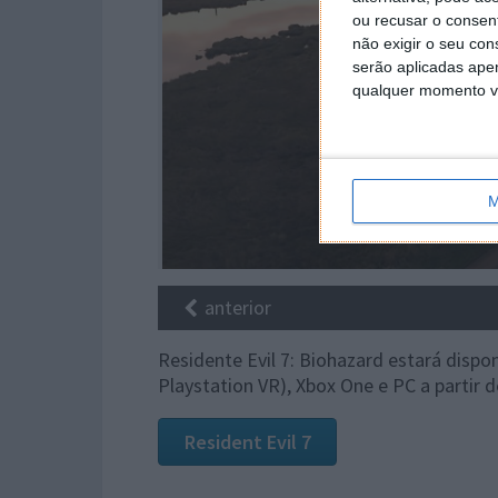
ou recusar o consen
não exigir o seu co
serão aplicadas apen
qualquer momento vol
M
anterior
Residente Evil 7: Biohazard estará dispon
Playstation VR), Xbox One e PC a partir d
Resident Evil 7