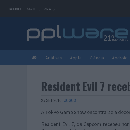
MENU
MAIL
JORNAIS
Análises
Apple
Ciência
Android
Resident Evil 7 rece
25 SET 2016
·
JOGOS
A Tokyo Game Show encontra-se a decorr
Resident Evil 7, da Capcom recebeu hon