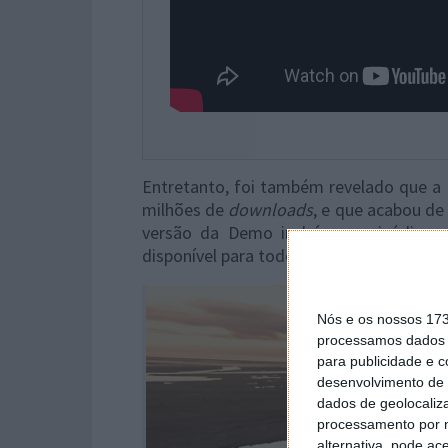
Entretanto, foi também revelado que a 
milhões de
downloads
, e que acabou d
versão da Demo incluí um episódio n
disponível para todos os utilizadores de 
Nós e os nossos 17
processamos dados p
para publicidade e 
desenvolvimento de 
dados de geolocaliza
processamento por n
alternativa, pode ac