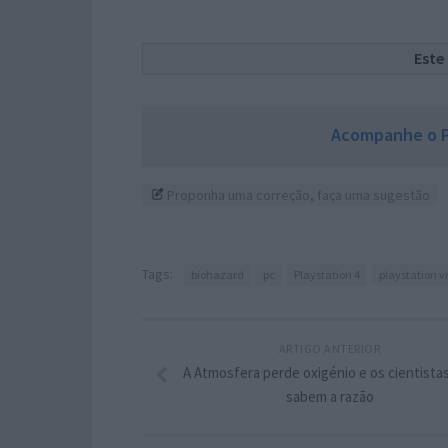
Este
Acompanhe o P
Proponha uma correção, faça uma sugestão
Tags:
biohazard
pc
Playstation 4
playstation 
ARTIGO ANTERIOR
A Atmosfera perde oxigénio e os cientista
sabem a razão