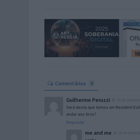
Comentários
9
Guilherme Peruzzi
26 de Setembr
Será desta que temos um Resident Evil
andar aos tiros?
Responder
me and me
26 de Setemb