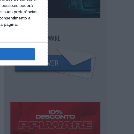
 pessoais poderá
s suas preferências
 consentimento a
da página.
NEWSLETTER PPLWARE