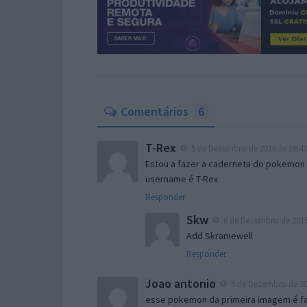
Comentários
6
T-Rex
5 de Dezembro de 2016 às 19:42
Estou a fazer a caderneta do pokemon 
username é T-Rex
Responder
Skw
6 de Dezembro de 2016
Add Skramewell
Responder
Joao antonio
5 de Dezembro de 20
esse pokemon da primeira imagem é f