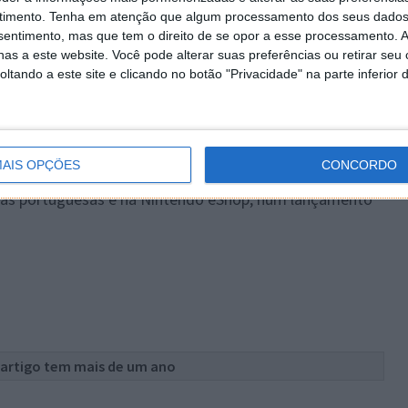
timento.
Tenha em atenção que algum processamento dos seus dados
nsentimento, mas que tem o direito de se opor a esse processamento. A
o o mundo irão competir por um prémio combinado no
as a este website. Você pode alterar suas preferências ou retirar seu
tando a este site e clicando no botão "Privacidade" na parte inferior 
 de três dias será ainda transmitido em live streaming
is informações sobre o European International
o participar podem ser encontradas
aqui
.
recorde de vendas de jogos Pokémon em Portugal,
AIS OPÇÕES
CONCORDO
pre desta franchise no nosso país. Pokémon Sun e
jas portuguesas e na Nintendo eShop, num lançamento
.
 artigo tem mais de um ano