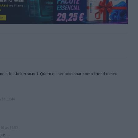
no site stickeron.net. Quem quiser adicionar como friend o meu
 às 12:44
16 às 19:52
ake….