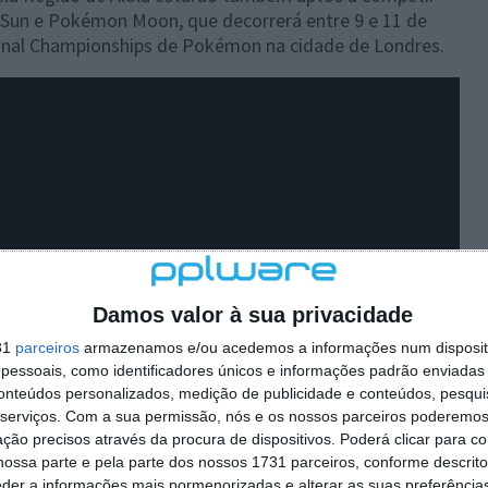
Sun e Pokémon Moon, que decorrerá entre 9 e 11 de
onal Championships de Pokémon na cidade de Londres.
Damos valor à sua privacidade
31
parceiros
armazenamos e/ou acedemos a informações num dispositi
essoais, como identificadores únicos e informações padrão enviadas 
conteúdos personalizados, medição de publicidade e conteúdos, pesqui
serviços.
Com a sua permissão, nós e os nossos parceiros poderemos 
ção precisos através da procura de dispositivos. Poderá clicar para co
ossa parte e pela parte dos nossos 1731 parceiros, conforme descrit
eder a informações mais pormenorizadas e alterar as suas preferência