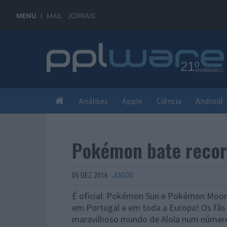
MENU
MAIL
JORNAIS
Análises
Apple
Ciência
Android
Pokémon bate recor
05 DEZ 2016
·
JOGOS
É oficial: Pokémon Sun e Pokémon Moon
em Portugal e em toda a Europa! Os fãs
maravilhoso mundo de Alola num número