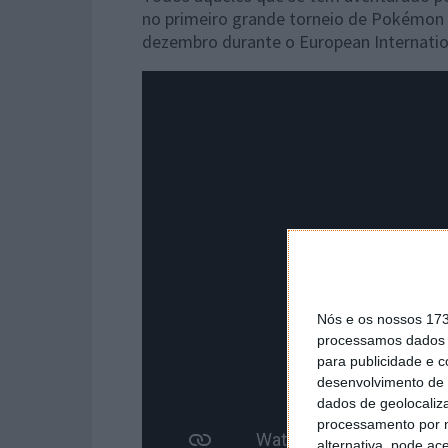
no primeiro grande torneio de Pokémon 
dezembro durante o European Internati
Nós e os nossos 17
processamos dados p
para publicidade e 
desenvolvimento de 
dados de geolocaliza
processamento por n
alternativa, pode ac