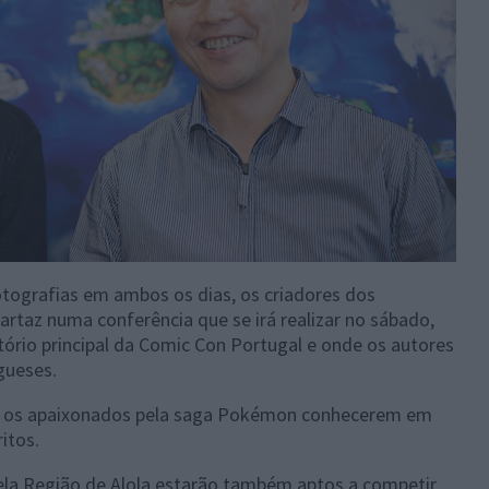
tografias em ambos os dias, os criadores dos
taz numa conferência que se irá realizar no sábado,
tório principal da Comic Con Portugal e onde os autores
gueses.
s os apaixonados pela saga Pokémon conhecerem em
itos.
la Região de Alola estarão também aptos a competir