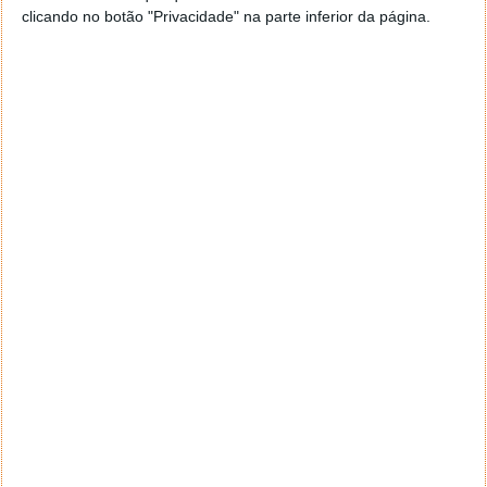
Resident Evil 2 Deluxe: 19,99€
clicando no botão "Privacidade" na parte inferior da página.
The Crew 2 – Edição Deluxe: 11,99€
Resident Evil 7 biohazard Gold Edition: 19,99€
Rise of the Tomb Raider: 20 Year Celebration
Edition: 5,99€