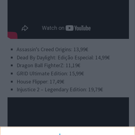
Assassin’s Creed Origins: 13,99€
Dead By Daylight: Edição Especial: 14,99€
Dragon Ball FighterZ: 11,19€
GRID Ultimate Edition: 15,99€
House Flipper: 17,49€
Injustice 2 – Legendary Edition: 19,79€