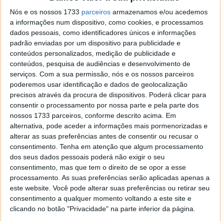
Nós e os nossos 1733
parceiros
armazenamos e/ou acedemos
a informações num dispositivo, como cookies, e processamos
dados pessoais, como identificadores únicos e informações
padrão enviadas por um dispositivo para publicidade e
conteúdos personalizados, medição de publicidade e
conteúdos, pesquisa de audiências e desenvolvimento de
serviços.
Com a sua permissão, nós e os nossos parceiros
poderemos usar identificação e dados de geolocalização
precisos através da procura de dispositivos. Poderá clicar para
consentir o processamento por nossa parte e pela parte dos
Em Dark Mass, os jogadores assumem o papel de
nossos 1733 parceiros, conforme descrito acima. Em
Alice, uma exploradora das profundezas subaquáticas
alternativa, pode aceder a informações mais pormenorizadas e
alterar as suas preferências antes de consentir ou recusar o
que, com o seu irmão Reed a seu lado, investiga os
consentimento.
Tenha em atenção que algum processamento
restos de um antigo naufrágio descoberto após um
dos seus dados pessoais poderá não exigir o seu
poderoso evento sísmico. Mas sob os destroços jaz
consentimento, mas que tem o direito de se opor a esse
algo muito mais perturbador: uma mansão submersa,
processamento. As suas preferências serão aplicadas apenas a
estranhamente preservada apesar de séculos debaixo
este website. Você pode alterar suas preferências ou retirar seu
do oceano.
consentimento a qualquer momento voltando a este site e
clicando no botão "Privacidade" na parte inferior da página.
O que começa como uma expedição ambiciosa cedo