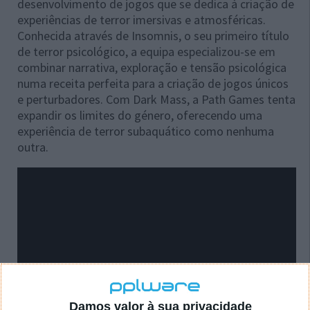
desenvolvimento de jogos que se dedica à criação de
experiências de terror imersivas e atmosféricas.
Conhecida através de Insomnis, o seu primeiro título
de terror psicológico, a equipa especializou-se em
combinar narrativa, exploração e tensão psicológica
numa receita perfeita para a criação de jogos únicos
e perturbadores. Com Dark Mass, a Path Games tenta
expandir os limites do género, oferecendo uma
experiência de terror subaquático como nenhuma
outra.
Damos valor à sua privacidade