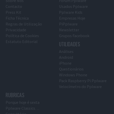
Sobre Nós
Fórum Pplware
Contacto
Usados Pplware
Press Kit
Pplware Kids
Ficha Técnica
Empresas Hoje
Regras de Utilização
PiPplware
Privacidade
Newsletter
Política de Cookies
Grupos Facebook
Estatuto Editorial
UTILIDADES
Análises
Android
iPhone
Questionários
Windows Phone
Pack Raspberry Pi Pplware
Velocímetro do Pplware
RUBRICAS
Porque hoje é sexta
Pplware Classics…
Consultório