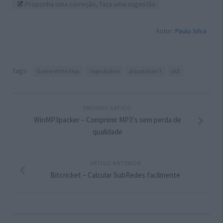
Proponha uma correção, faça uma sugestão
Autor:
Paulo Silva
Tags:
Game of the Year
Jogo do Ano
playstation 3
ps3
PRÓXIMO ARTIGO
WinMP3packer – Comprimir MP3′s sem perda de
qualidade
ARTIGO ANTERIOR
Bitcricket – Calcular SubRedes facilmente