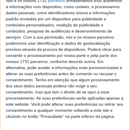
Nós e os nossos 1731
parceiros
armazenamos e/ou acedemos
a informações num dispositivo, como cookies, e processamos
Responder
dados pessoais, como identificadores únicos e informações
alguem
11 de Janeiro de 2011 às 17:24
padrão enviadas por um dispositivo para publicidade e
nao é revelacao porque os jogos anteriores de assassins
conteúdos personalizados, medição de publicidade e
creed ja eram awsome
conteúdos, pesquisa de audiências e desenvolvimento de
serviços.
Com a sua permissão, nós e os nossos parceiros
Responder
poderemos usar identificação e dados de geolocalização
precisos através da procura de dispositivos. Poderá clicar para
RCS
11 de Janeiro de 2011 às 15:08
consentir o processamento por nossa parte e pela parte dos
Para mim, o GoW é um dos grandes jogos de sempre. Dá
nossos 1731 parceiros, conforme descrito acima. Em
gozo ser Kratos.
alternativa, pode aceder a informações mais pormenorizadas e
Parece que houve um engano na data de encerramento da
alterar as suas preferências antes de consentir ou recusar o
votação.
consentimento.
Tenha em atenção que algum processamento
dos seus dados pessoais poderá não exigir o seu
Responder
consentimento, mas que tem o direito de se opor a esse
tigrato
processamento. As suas preferências serão aplicadas apenas a
11 de Janeiro de 2011 às 15:10
este website. Você pode alterar suas preferências ou retirar seu
Sem dúvida o melhor jogo de 2010 é GoW III. Tenho GT5,
consentimento a qualquer momento voltando a este site e
Red Dead entre muitos outros dessa lista mas aquele que
clicando no botão "Privacidade" na parte inferior da página.
mais nos leva e nos insere no mundo e na brutalidade da
personagem é de longe o GOW.