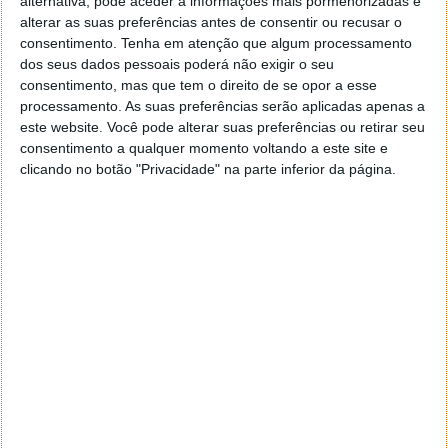
alternativa, pode aceder a informações mais pormenorizadas e
alterar as suas preferências antes de consentir ou recusar o
consentimento.
Tenha em atenção que algum processamento
dos seus dados pessoais poderá não exigir o seu
Suporte para IPv6
, o Bitcricket foi o primeiro a
consentimento, mas que tem o direito de se opor a esse
processamento. As suas preferências serão aplicadas apenas a
suportar o protocolo IP versão 6. Embora não haja
este website. Você pode alterar suas preferências ou retirar seu
sub-redes IPv6, por si só (e, portanto, sem máscaras
consentimento a qualquer momento voltando a este site e
de sub-rede), existem vários tipos de endereços IPv6
clicando no botão "Privacidade" na parte inferior da página.
e bits / campos dentro desses tipos têm
interpretações diferentes.