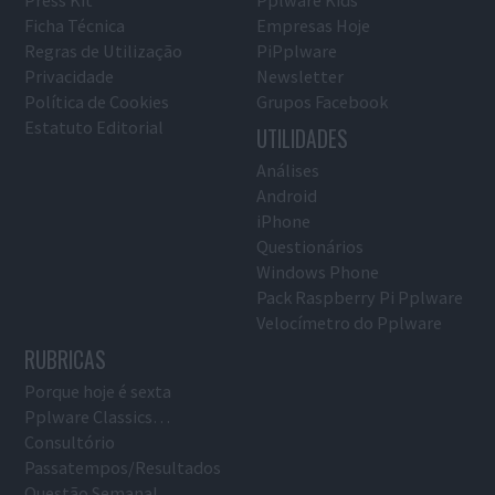
Press Kit
Pplware Kids
Ficha Técnica
Empresas Hoje
Regras de Utilização
PiPplware
Privacidade
Newsletter
Política de Cookies
Grupos Facebook
Estatuto Editorial
UTILIDADES
Análises
Android
iPhone
Questionários
Windows Phone
Pack Raspberry Pi Pplware
Velocímetro do Pplware
RUBRICAS
Porque hoje é sexta
Pplware Classics…
Consultório
Passatempos/Resultados
Questão Semanal