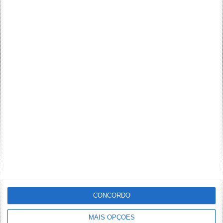
que julgar ofensivos, difamatórios, caluniosos,
preconceituosos ou de alguma forma prejudiciais a
terceiros. Textos de caráter promocional ou
inseridos no sistema sem a devida identificação do
seu autor (nome completo e endereço válido de
email) também poderão ser excluídos.
PUB
CONCORDO
MAIS OPÇÕES