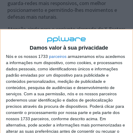
guarda-redes mais responsivos, com melhor
posicionamento e permitindo-lhes movimentos e
defesas mais naturais.
Atenção ainda para o conjunto alargado de X-Factors
que amplificam as habilidades das principais
superestrelas com animações e resultados únicos,
Damos valor à sua privacidade
tornando-os em adversários temiveis, ou aliados
impressionantes.
Nós e os nossos 1733
parceiros
armazenamos e/ou acedemos
a informações num dispositivo, como cookies, e processamos
dados pessoais, como identificadores únicos e informações
padrão enviadas por um dispositivo para publicidade e
conteúdos personalizados, medição de publicidade e
conteúdos, pesquisa de audiências e desenvolvimento de
serviços.
Com a sua permissão, nós e os nossos parceiros
poderemos usar identificação e dados de geolocalização
precisos através da procura de dispositivos. Poderá clicar para
consentir o processamento por nossa parte e pela parte dos
nossos 1733 parceiros, conforme descrito acima. Em
alternativa, pode aceder a informações mais pormenorizadas e
alterar as suas preferências antes de consentir ou recusar o