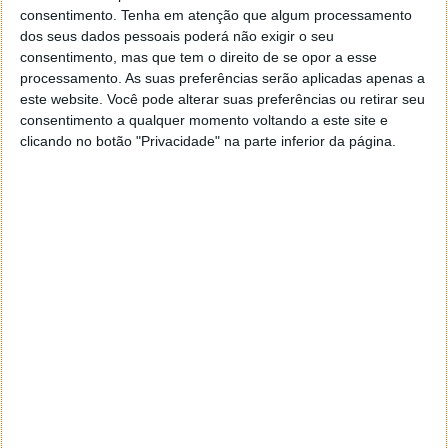
consentimento.
Tenha em atenção que algum processamento
dos seus dados pessoais poderá não exigir o seu
consentimento, mas que tem o direito de se opor a esse
O legado Tkachuk
processamento. As suas preferências serão aplicadas apenas a
este website. Você pode alterar suas preferências ou retirar seu
"
O meu pai, o Brady e eu somos todos únicos e
consentimento a qualquer momento voltando a este site e
jogamos da nossa maneira. Partilhar a capa do NHL
clicando no botão "Privacidade" na parte inferior da página.
26 é uma extensão disso
", referiu Matthew Tkachuk,
avançado dos Florida Panthers e atleta destaque nas
duas edições do videojogo. "
Sempre tentei levar o
meu próprio estilo para o gelo, e ver isso refletido no
NHL 26 faz com que pareça mesmo que sou eu ali.
"
"
Quando éramos miúdos, o Matthew e eu
sonhávamos jogar como o nosso pai
," disse Brady
Tkachuk, capitão dos Ottawa Senators. "
Mesmo
agora, a sua influência na forma como jogamos e nos
preparamos é enorme. É uma honra estar na capa, e
tê-lo ao nosso lado torna tudo ainda melhor.
"