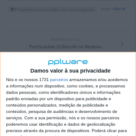
Autor:
Vítor M.
Proponha uma correção, faça uma sugestão
PRÓXIMO ARTIGO
PeerGuardian 2.0 Beta 6b for Windows
ARTIGO ANTERIOR
Damos valor à sua privacidade
Riya Reconhecimento de Rostos.
Nós e os nossos 1731
parceiros
armazenamos e/ou acedemos
a informações num dispositivo, como cookies, e processamos
dados pessoais, como identificadores únicos e informações
padrão enviadas por um dispositivo para publicidade e
conteúdos personalizados, medição de publicidade e
conteúdos, pesquisa de audiências e desenvolvimento de
serviços.
Com a sua permissão, nós e os nossos parceiros
poderemos usar identificação e dados de geolocalização
precisos através da procura de dispositivos. Poderá clicar para