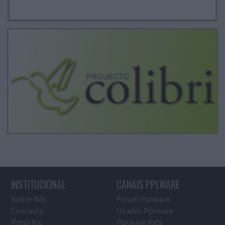
INSTITUCIONAL
CANAIS PPLWARE
Sobre Nós
Fórum Pplware
Contacto
Usados Pplware
Press Kit
Pplware Kids