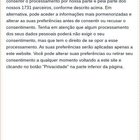
consentir o processamento por nossa parte e pela parte dos
nossos 1731 parceiros, conforme descrito acima. Em
alternativa, pode aceder a informações mais pormenorizadas e
alterar as suas preferências antes de consentir ou recusar o
consentimento.
Comentários
Tenha em atenção que algum processamento
9
dos seus dados pessoais poderá não exigir o seu
consentimento, mas que tem o direito de se opor a esse
VFernandes
28 de Outubro de 2005 às 19:53
processamento. As suas preferências serão aplicadas apenas a
Bom, lá vou ter que reinstalar o jogo mais uma vez…
este website. Você pode alterar suas preferências ou retirar seu
Responder
consentimento a qualquer momento voltando a este site e
clicando no botão "Privacidade" na parte inferior da página.
Mario
31 de Outubro de 2005 às 02:58
Weeeeee só me falta 744Mb de ram para ter o requisito
minimo
Responder
Jmdr
25 de Novembro de 2005 às 23:07
quantos niveis são? Altera alguma coisa no jogo?
Responder
paulo carneiro
14 de Dezembro de 2005 às 10:03