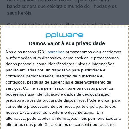
banda sonora que celebra o mundo de Thedas e os
seus heróis.
Os fãs poderão reservar o álbum da banda sonora
oficial a partir de 18 de outubro no iTunes e Amazon
Music, com o lançamento oficial a 1 de novembro.
Damos valor à sua privacidade
Além disso, para comemorar este anúncio, Dragon
Age: The Veilguard Main Theme, foi lançado como o
Nós e os nossos 1731
parceiros
armazenamos e/ou acedemos
primeiro single da banda sonora oficial, e está
a informações num dispositivo, como cookies, e processamos
disponível desde já nos principais serviços de música
dados pessoais, como identificadores únicos e informações
padrão enviadas por um dispositivo para publicidade e
como Spotify, iTunes e Deezer.
conteúdos personalizados, medição de publicidade e
conteúdos, pesquisa de audiências e desenvolvimento de
serviços.
Com a sua permissão, nós e os nossos parceiros
poderemos usar identificação e dados de geolocalização
precisos através da procura de dispositivos. Poderá clicar para
consentir o processamento por nossa parte e pela parte dos
nossos 1731 parceiros, conforme descrito acima. Em
alternativa, pode aceder a informações mais pormenorizadas e
alterar as suas preferências antes de consentir ou recusar o