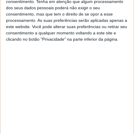
consentimento.
Tenha em atenção que algum processamento
dos seus dados pessoais poderá não exigir o seu
consentimento, mas que tem o direito de se opor a esse
processamento. As suas preferências serão aplicadas apenas a
"
Um dos nossos objetivos com a música de Dragon
este website. Você pode alterar suas preferências ou retirar seu
Age: The Veilguard era fornecer uma forte ligação
consentimento a qualquer momento voltando a este site e
entre o mundo de Thedas e as diversas personagens
clicando no botão "Privacidade" na parte inferior da página.
que habitam nesse mundo
", disse Cody Behiel,
Diretor de Áudio de Dragon Age: The Veilguard.
"
Queremos garantir que ao longo da história do
videojogo, seja na sua forma mais épica ou mais
íntima, os jogadores podem sentir as suas ações
ligadas às relações pessoais que têm vindo a
desenvolver. Trabalhar com Hans e Lorne levou
estas ideias para maiores alturas emocionais do que
pensávamos ser possível ao princípio, e estou muito
entusiasmado pelos jogadores terem a
oportunidade de experimentar isto.
"