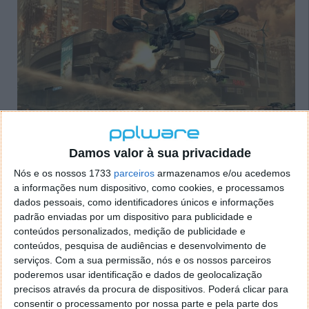
Pessoalmente só continuo a discordar
Damos valor à sua privacidade
da existência dos zombies ... que acho, tal como em
Nós e os nossos 1733
parceiros
armazenamos e/ou acedemos
outros jogos como Red Dead Redemption, algo
a informações num dispositivo, como cookies, e processamos
intrusiva e sem nexo.
dados pessoais, como identificadores únicos e informações
padrão enviadas por um dispositivo para publicidade e
Recai alguma curiosidade também sobre o
conteúdos personalizados, medição de publicidade e
Multiplayer e como a Treyarch conseguirá ultrapassar
conteúdos, pesquisa de audiências e desenvolvimento de
algumas das criticas que foram dirigidas ao original.
serviços.
Com a sua permissão, nós e os nossos parceiros
poderemos usar identificação e dados de geolocalização
Abaixo segue um vídeo Behind the Scenes de Black
precisos através da procura de dispositivos. Poderá clicar para
Ops II.
consentir o processamento por nossa parte e pela parte dos