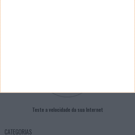
PUB
VELOCÍMETRO PPLWARE
Teste a velocidade da sua Internet
CATEGORIAS