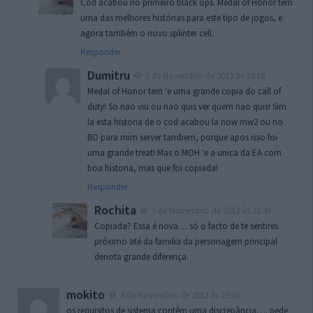
Cod acabou no primeiro black ops. Medal of Honor têm
uma das melhores histórias para este tipo de jogos, e
agora também o novo splinter cell.
Responder
Dumitru
5 de Novembro de 2013 às 13:18
Medal of Honor tem ‘e uma grande copia do call of
duty! So nao viu ou nao quis ver quem nao quis! Sim
la esta historia de o cod acabou la now mw2 ou no
BO para mim server tambem, porque apos isso foi
uma grande treat! Mas o MOH ‘e a unica da EA com
boa historia, mas que foi copiada!
Responder
Rochita
5 de Novembro de 2013 às 21:48
Copiada? Essa é nova… só o facto de te sentires
próximo até da familia da personagem principal
denota grande diferença.
mokito
4 de Novembro de 2013 às 23:56
os requisitos de sistema contêm uma discrepância…. pede