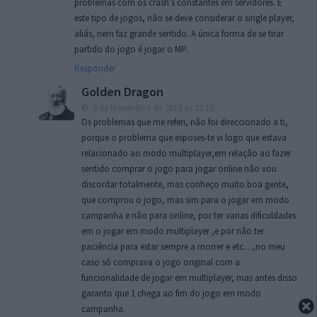
problemas com os crash’s constantes em servidores. E
este tipo de jogos, não se deve considerar o single player,
aliás, nem faz grande sentido. A única forma de se tirar
partido do jogo é jogar o MP.
Responder
Golden Dragon
5 de Novembro de 2013 às 15:19
Os problemas que me referi, não foi direccionado a ti,
porque o problema que esposes-te vi logo que estava
relacionado ao modo multiplayer,em relação ao fazer
sentido comprar o jogo para jogar online não vou
discordar totalmente, mas conheço muito boa gente,
que comprou o jogo, mas sim para o jogar em modo
campanha e não para online, por ter varias dificuldades
em o jogar em modo multiplayer ,e por não ter
paciência para estar sempre a morrer e etc…,no meu
caso só comprava o jogo original com a
funcionalidade de jogar em multiplayer, mas antes disso
garanto que 1 chega ao fim do jogo em modo
campanha.