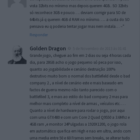
vista 32bits no mínimo mas depois querem 4GB.. SO 32bits
só reconhece 3GB e pouco…. deviam corrigir para SO de
64bits já q querem 4GB d RAM no mínimo….. a custa do SO
pensava eu q poderia tentar jogar mas nem instala… –”
Responder
Golden Dragon
5 de Novembro de 2013 às 01:41
Grande jogo, cheguei ao fim em 2 dias ou seja 4 horas cada
dia, para 28GB acho o jogo pequeno só peca por isso,
quanto ao jogabilidade e cenário destruição 100%
destrutivo muito bom o normal dos battlefield desde o bad
company 2 , a nível de cenário este e mais baseado em
factos de guerra mesmo não tanto parecido com o
battlefiled 3, e mais ao estilo do bad company 2 mas para
melhor mais completo a nível de armas , veículos etc… .
Quanto a nível de hardware para rodar o jogo, por aqui
com uma GTX480 e com um Core 2 Quad Q9550 a 3.6Mhz e
4GB ram ,e monitor 24Pulgadas a 1920X1200, o jogo rola
em automático que fica em High e nao em ultra, ando com
uma media entre 50 e 60 Frames sem breaks, se alterar tudo