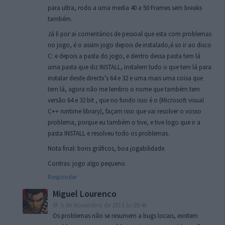
para ultra, rodo a uma media 40 a 50 Frames sem breaks
também.
Já li por ai comentários de pessoal que esta com problemas
no jogo, é o assim jogo depois de instalado,é so ir ao disco
C: e depois a pasta do jogo, e dentro dessa pasta tem lá
uma pasta que diz INSTALL, instalem tudo o que tem lá para
instalar desde directx’s 64 e 32 e uma mais uma coisa que
tem lá, agora não me lembro o nome que também tem
versão 64 e 32 bit , que no fundo isso é o (Microsoft visual
C++ runtime library), façam isso que vai resolver o vosso
problema, porque eu também o tive, e tive logo que ir a
pasta INSTALL e resolveu todo os problemas.
Nota final: bons gráficos, boa jogabilidade.
Contras: jogo algo pequeno.
Responder
Miguel Lourenco
5 de Novembro de 2013 às 09:46
Os problemas não se resumem a bugs locais, existem