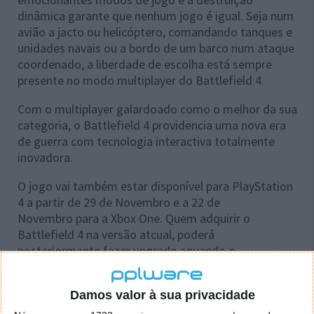
dinâmica garante que nenhum jogo é igual. Seja num
avião a jacto ou helicóptero, comandando tanques e
unidades navais ou a bordo de um barco num ataque
coordenado, a liberdade de escolha está sempre
presente no modo multiplayer do Battlefield 4.
Com o multiplayer galardoado como o melhor da sua
categoria, o Battlefield 4 providencia uma nova era
de guerra com tecnologia interactiva totalmente
inovadora.
O jogo vai também estar disponível para PlayStation
4 a partir de 29 de Novembro e a 22 de
Novembro para a Xbox One. Quem adquirir o
Battlefield 4 na versão atcual, poderá
posteriormente fazer upgrade aquando o
lançamento das consolas de nova geração. Os
jogadores vão poder também transferir as suas
Damos valor à sua privacidade
definições multiplayer.