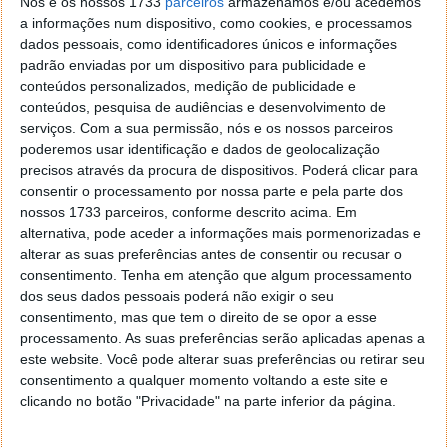
Nós e os nossos 1733
parceiros
armazenamos e/ou acedemos
Os fãs que procuram tirar o máximo partido do seu
a informações num dispositivo, como cookies, e processamos
tempo no campo de batalha podem também aderir
dados pessoais, como identificadores únicos e informações
ao Battlefield 4 Premium. Enquanto membros do
padrão enviadas por um dispositivo para publicidade e
Battlefield 4 Premium, os jogadores vão receber
conteúdos personalizados, medição de publicidade e
conteúdos, pesquisa de audiências e desenvolvimento de
pacotes de expansão digital temáticos, acesso
serviços.
Com a sua permissão, nós e os nossos parceiros
antecipado de duas semanas a cada pacote,
poderemos usar identificação e dados de geolocalização
conteúdo adicional e novas atualizações semanais.
precisos através da procura de dispositivos. Poderá clicar para
consentir o processamento por nossa parte e pela parte dos
Battlefield 4 Premium inclui as cinco expansões:
nossos 1733 parceiros, conforme descrito acima. Em
Battlefield 4 Ascensão da China, Battlefield 4
alternativa, pode aceder a informações mais pormenorizadas e
Segundo Assalto, Battlefield 4 Batalha Naval,
alterar as suas preferências antes de consentir ou recusar o
Battlefield 4 Dente de Dragão e Battlefield 4
consentimento.
Tenha em atenção que algum processamento
Combate Final.
dos seus dados pessoais poderá não exigir o seu
consentimento, mas que tem o direito de se opor a esse
Os fãs que adquirirem o Battlefield 4 Premium para
processamento. As suas preferências serão aplicadas apenas a
consolas atuais vão também poder transferir a sua
este website. Você pode alterar suas preferências ou retirar seu
inscrição para as plataformas de próxima geração.
consentimento a qualquer momento voltando a este site e
clicando no botão "Privacidade" na parte inferior da página.