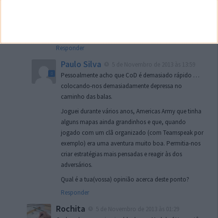
jogo as vezes o multiplayer mas jogo mais call of duty!
Nao sei porque, pode ser por ter mais amigos no cod,
ou por ser partidas mais rapidas, isso ‘e que ‘e uma boa
pergunta para mim
Responder
Paulo Silva
5 de Novembro de 2013 às 13:59
Pessoalmente acho que CoD é demasiado rápido …
colocando-nos demasiadamente depressa no
caminho das balas.
Joguei durante vários anos, Americas Army que tinha
alguns mapas ainda grandinhos e que, quando
jogado com um clã organizado (com Teamspeak por
exemplo) era uma aventura muito boa. Permitia-nos
criar estratégias mais pensadas e reagir às dos
adversários.
Qual é a tua(vossa) opinião acerca deste ponto?
Responder
Rochita
5 de Novembro de 2013 às 01:29