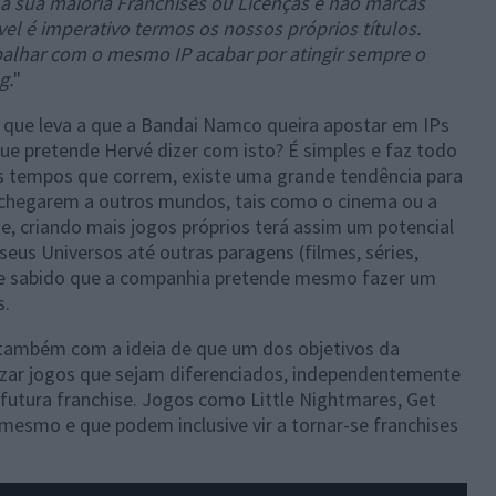
a sua maioria Franchises ou Licenças e não marcas
el é imperativo termos os nossos próprios títulos.
balhar com o mesmo IP acabar por atingir sempre o
g.
"
 que leva a que a Bandai Namco queira apostar em IPs
 que pretende Hervé dizer com isto? É simples e faz todo
s tempos que correm, existe uma grande tendência para
 chegarem a outros mundos, tais como o cinema ou a
ue, criando mais jogos próprios terá assim um potencial
seus Universos até outras paragens (filmes, séries,
amente sabido que a companhia pretende mesmo fazer um
s.
se também com a ideia de que um dos objetivos da
zar jogos que sejam diferenciados, independentemente
 futura franchise. Jogos como Little Nightmares, Get
mesmo e que podem inclusive vir a tornar-se franchises