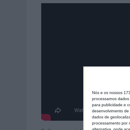
Nós e os nossos 17
processamos dados p
para publicidade e 
desenvolvimento de 
dados de geolocaliza
processamento por n
alternativa, pode ac