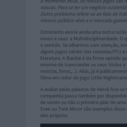
o momento atual, os nossos jogos são n
nossas. Para se ter um negócio sustentáv
Outro problema refere-se ao fato de tra
mesmo público-alvo e o mercado gamin
Entretanto existe ainda uma outra razão
novos e seus: a Multidisciplinaridade. O
o sentido. Se olharmos com atenção, no
alguns jogos saírem das consolas/PCs e
literatura. A Bandai é da firme opinião q
enorme de transcender os seus títulos e 
revistas, livros,...). Aliás, já é public
filme em redor do jogo Little Nightmare
A avaliar pelas palavras de Hervé fica-
companhia passa também por disponibili
de serem ou não o primeiro pilar de uma
Even ou Twin Mirror são exemplos disso 
eles próprios.