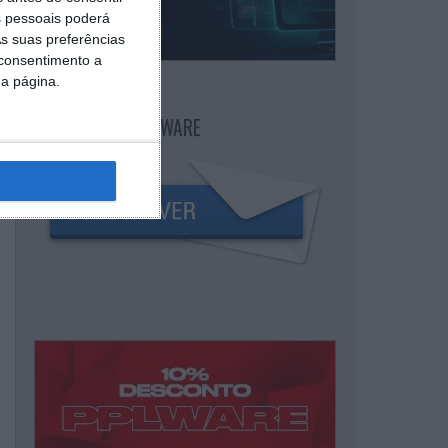
 pessoais poderá
s suas preferências
 consentimento a
da página.
NEWSLETTER PPLWARE