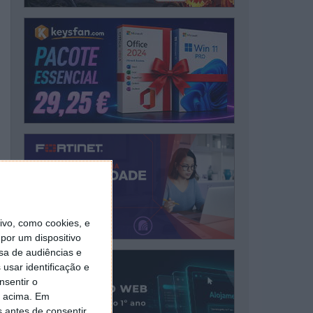
vo, como cookies, e
por um dispositivo
sa de audiências e
usar identificação e
nsentir o
o acima. Em
s antes de consentir