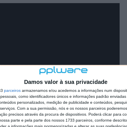
Damos valor à sua privacidade
33
parceiros
armazenamos e/ou acedemos a informações num dispositi
essoais, como identificadores únicos e informações padrão enviadas 
conteúdos personalizados, medição de publicidade e conteúdos, pesqui
serviços.
Com a sua permissão, nós e os nossos parceiros poderemos 
ção precisos através da procura de dispositivos. Poderá clicar para co
ossa parte e pela parte dos nossos 1733 parceiros, conforme descrit
eder a informações mais pormenorizadas e alterar as suas preferência