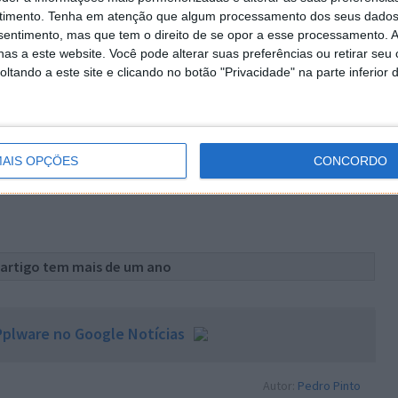
pareceu-me um serviço bastante interessante uma vez
timento.
Tenha em atenção que algum processamento dos seus dados
heiros funciona integrado com as redes sociais. Gostei
nsentimento, mas que tem o direito de se opor a esse processamento. A
ara gestão dos nossos conteúdos. O Wingedbox tem
as a este website. Você pode alterar suas preferências ou retirar seu
nalisaremos a aplicação num outro artigo), e o melhor
tando a este site e clicando no botão "Privacidade" na parte inferior 
mo um disco virtual (na cloud). Para usufruir deste
box
, efectuar um registo e começar a usar.
AIS OPÇÕES
CONCORDO
 artigo tem mais de um ano
plware no Google Notícias
Autor:
Pedro Pinto