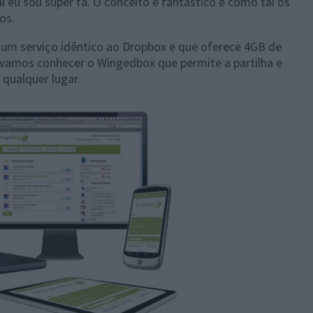
 eu sou super fã. O conceito é fantástico e como tal os
os.
 um serviço idêntico ao Dropbox e que oferece 4GB de
e, vamos conhecer o Wingedbox que permite a partilha e
qualquer lugar.