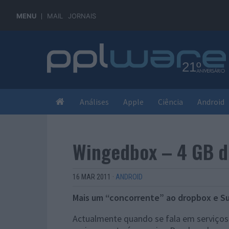
MENU
MAIL
JORNAIS
Análises
Apple
Ciência
Android
Wingedbox – 4 GB de
16 MAR 2011
·
ANDROID
Mais um “concorrente” ao dropbox e S
Actualmente quando se fala em serviços d