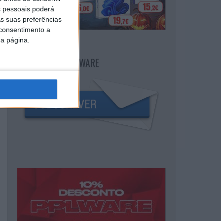
 pessoais poderá
s suas preferências
 consentimento a
da página.
NEWSLETTER PPLWARE