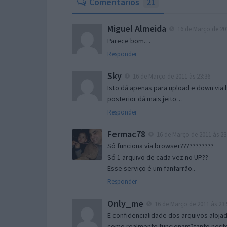
Comentários
21
Miguel Almeida
16 de Março de 201
Parece bom…
Responder
Sky
16 de Março de 2011 às 23:36
Isto dá apenas para upload e down via 
posterior dá mais jeito…
Responder
Fermac78
16 de Março de 2011 às 23
Só funciona via browser???????????
Só 1 arquivo de cada vez no UP??
Esse serviço é um fanfarrão..
Responder
Only_me
16 de Março de 2011 às 23:
E confidencialidade dos arquivos aloj
como realmente funcionam?tanto nest