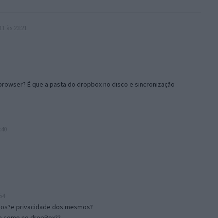
1 às 23:21
browser? É que a pasta do dropbox no disco e sincronização
:40
54
ados?e privacidade dos mesmos?
e como no dropBox??