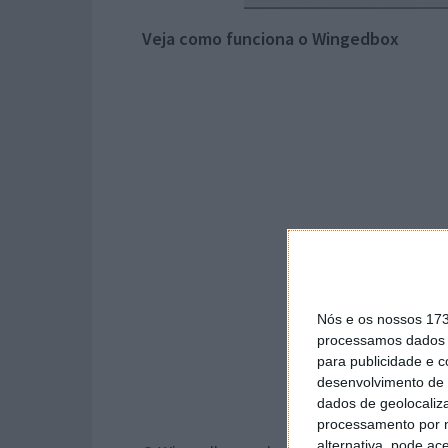
Veja como funciona o Wingedbox
Nós e os nossos 17
processamos dados p
para publicidade e 
desenvolvimento de 
dados de geolocaliza
processamento por n
alternativa, pode ac