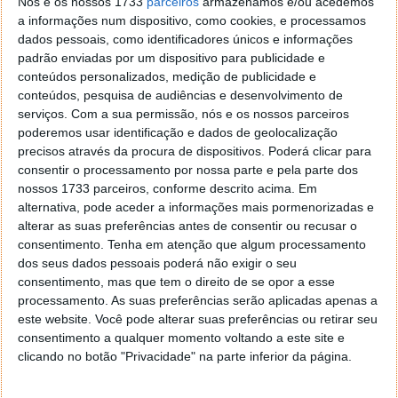
Nós e os nossos 1733
parceiros
armazenamos e/ou acedemos
a informações num dispositivo, como cookies, e processamos
dados pessoais, como identificadores únicos e informações
padrão enviadas por um dispositivo para publicidade e
conteúdos personalizados, medição de publicidade e
conteúdos, pesquisa de audiências e desenvolvimento de
Comentários
26
serviços.
Com a sua permissão, nós e os nossos parceiros
poderemos usar identificação e dados de geolocalização
Antonio Ferreira
1 de Novembro de 2024 às 09:23
precisos através da procura de dispositivos. Poderá clicar para
á primeira vista parece ser uma enorme baixa de preço,
consentir o processamento por nossa parte e pela parte dos
mas, 0,004€ x 500MB = 2€, ou seja, uma barbaria de valor
nossos 1733 parceiros, conforme descrito acima. Em
alternativa, pode aceder a informações mais pormenorizadas e
por apenas 500MB de dados. Só vejo como vantagem o
alterar as suas preferências antes de consentir ou recusar o
poder definir limites, mas enfim.
consentimento.
Tenha em atenção que algum processamento
Responder
dos seus dados pessoais poderá não exigir o seu
Pedro
1 de Novembro de 2024 às 13:08
consentimento, mas que tem o direito de se opor a esse
processamento. As suas preferências serão aplicadas apenas a
Não é uma medida para baixar preços. A medida é
este website. Você pode alterar suas preferências ou retirar seu
pararem de te obrigar a pagar o pacote de 500mb mesmo
consentimento a qualquer momento voltando a este site e
que não o queiras. Assim pagas o que consomes…
clicando no botão "Privacidade" na parte inferior da página.
Responder
Antonio Ferreira