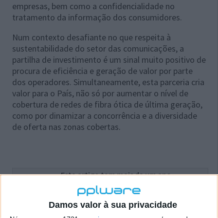
empresas, bem como a confidencialidade no
tratamento da informação dos consumidores.
Num contexto desafiante no que respeita à
sustentabilidade do setor das comunicações, a
partilha de investimento é um sinal muito positivo de
procura de eficiência e geração de valor por parte
dos operadores. Simultaneamente, esta parceria cria
valor para o País, não só por aumentar o nível de
cobertura de redes de fibra ótica de última geração,
como por dinamizar a concorrência e a diversidade
de oferta nas zonas cobertas.
Este artigo tem mais de um ano
Damos valor à sua privacidade
Acompanhe o Pplware no Google Notícias