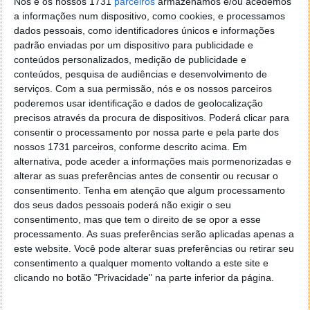
Nós e os nossos 1731
parceiros
armazenamos e/ou acedemos
a informações num dispositivo, como cookies, e processamos
Proponha uma correção, faça uma sugestão
dados pessoais, como identificadores únicos e informações
padrão enviadas por um dispositivo para publicidade e
conteúdos personalizados, medição de publicidade e
Autor:
Pedro Pinto
conteúdos, pesquisa de audiências e desenvolvimento de
serviços.
Com a sua permissão, nós e os nossos parceiros
poderemos usar identificação e dados de geolocalização
precisos através da procura de dispositivos. Poderá clicar para
Tags:
fibra ótica
NOS
vodafone
consentir o processamento por nossa parte e pela parte dos
nossos 1731 parceiros, conforme descrito acima. Em
alternativa, pode aceder a informações mais pormenorizadas e
PRÓXIMO ARTIGO
alterar as suas preferências antes de consentir ou recusar o
Apple vendeu mais smartphones do que a Samsung,
consentimento.
Tenha em atenção que algum processamento
dos seus dados pessoais poderá não exigir o seu
pela primeira vez em 13 anos
consentimento, mas que tem o direito de se opor a esse
processamento. As suas preferências serão aplicadas apenas a
este website. Você pode alterar suas preferências ou retirar seu
ARTIGO ANTERIOR
consentimento a qualquer momento voltando a este site e
Dica: como eliminar o número de telefone do
clicando no botão "Privacidade" na parte inferior da página.
Instagram e ganhar mais privacidade