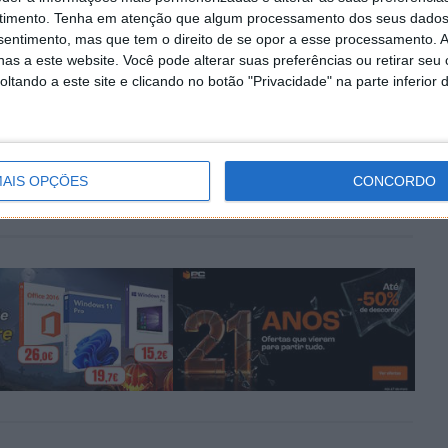
timento.
Tenha em atenção que algum processamento dos seus dados
nsentimento, mas que tem o direito de se opor a esse processamento. A
as a este website. Você pode alterar suas preferências ou retirar seu
tando a este site e clicando no botão "Privacidade" na parte inferior 
PRÓXIMO ARTIGO
suas
Nvidia diz que “em 10 anos teremos IA 1 milhão
de vezes mais poderosa que o ChatGPT”
AIS OPÇÕES
CONCORDO