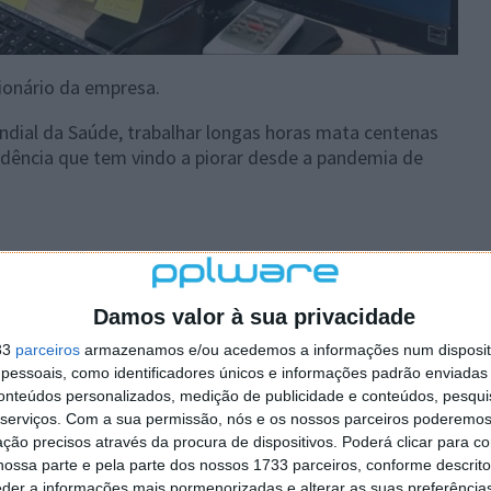
ionário da empresa.
dial da Saúde, trabalhar longas horas mata centenas
ndência que tem vindo a piorar desde a pandemia de
 artigo tem mais de um ano
Damos valor à sua privacidade
33
parceiros
armazenamos e/ou acedemos a informações num dispositi
plware no Google Notícias
essoais, como identificadores únicos e informações padrão enviadas 
conteúdos personalizados, medição de publicidade e conteúdos, pesqui
serviços.
Com a sua permissão, nós e os nossos parceiros poderemos 
Autor:
Pedro Pinto
ção precisos através da procura de dispositivos. Poderá clicar para co
ossa parte e pela parte dos nossos 1733 parceiros, conforme descrit
eder a informações mais pormenorizadas e alterar as suas preferência