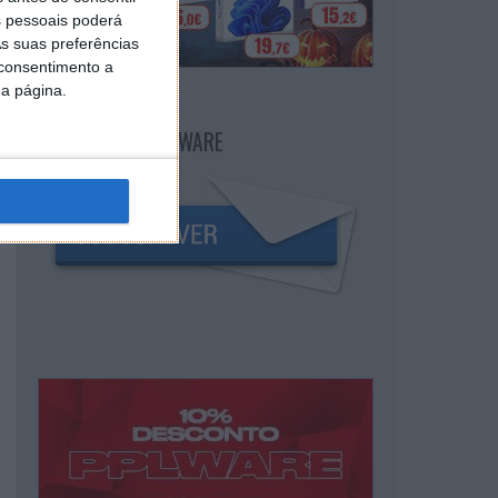
 pessoais poderá
s suas preferências
 consentimento a
da página.
NEWSLETTER PPLWARE