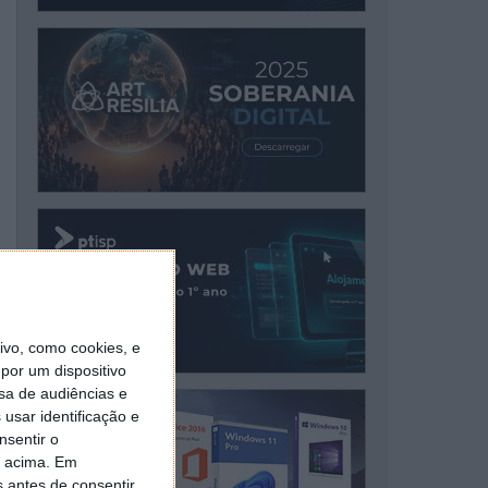
vo, como cookies, e
por um dispositivo
sa de audiências e
usar identificação e
nsentir o
o acima. Em
s antes de consentir