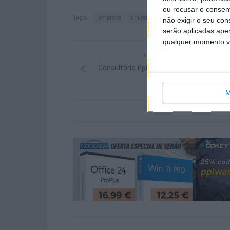
ou recusar o consen
Tags:
empresa
linkedin
pc
não exigir o seu co
serão aplicadas apen
qualquer momento vol
ARTIGO ANTERIOR
Consultório Pplware – Esclareça aqui as 
dúvidas
M