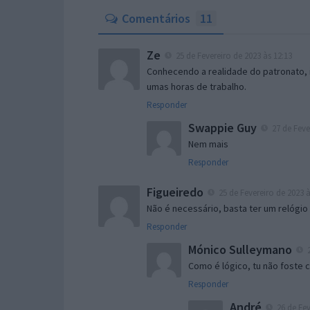
Comentários
11
Ze
25 de Fevereiro de 2023 às 12:13
Conhecendo a realidade do patronato, i
umas horas de trabalho.
Responder
Swappie Guy
27 de Feve
Nem mais
Responder
Figueiredo
25 de Fevereiro de 2023 à
Não é necessário, basta ter um relógio 
Responder
Mónico Sulleymano
2
Como é lógico, tu não foste 
Responder
André
26 de Fev