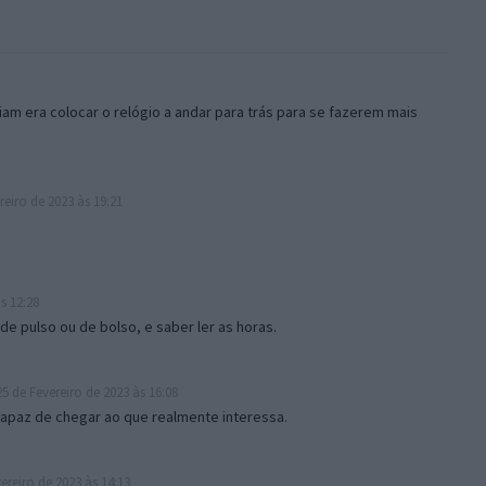
am era colocar o relógio a andar para trás para se fazerem mais
reiro de 2023 às 19:21
s 12:28
de pulso ou de bolso, e saber ler as horas.
5 de Fevereiro de 2023 às 16:08
capaz de chegar ao que realmente interessa.
ereiro de 2023 às 14:13