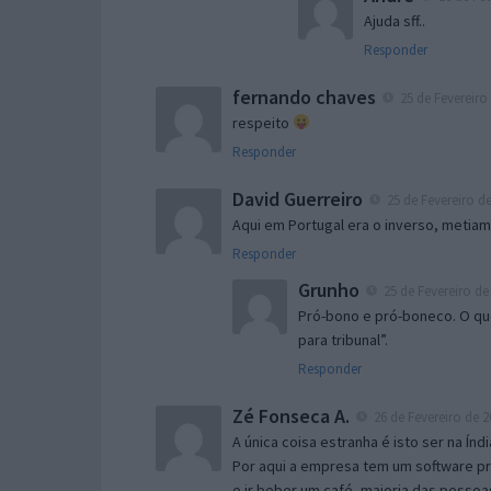
Ajuda sff..
Responder
fernando chaves
25 de Fevereiro 
respeito
Responder
David Guerreiro
25 de Fevereiro de
Aqui em Portugal era o inverso, metiam
Responder
Grunho
25 de Fevereiro de
Pró-bono e pró-boneco. O que
para tribunal”.
Responder
Zé Fonseca A.
26 de Fevereiro de 2
A única coisa estranha é isto ser na Índi
Por aqui a empresa tem um software pre
e ir beber um café, maioria das pesso