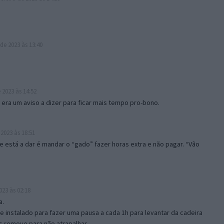
de 2023 às 13:40
 2023 às 14:52
 era um aviso a dizer para ficar mais tempo pro-bono.
 2023 às 18:51
 está a dar é mandar o “gado” fazer horas extra e não pagar. “Vão
023 às 02:18
a.
 instalado para fazer uma pausa a cada 1h para levantar da cadeira
as remove para não atrapalhar