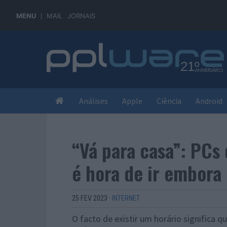
MENU
MAIL
JORNAIS
Análises
Apple
Ciência
Android
“Vá para casa”: PCs
é hora de ir embora
25 FEV 2023
·
INTERNET
O facto de existir um horário significa 