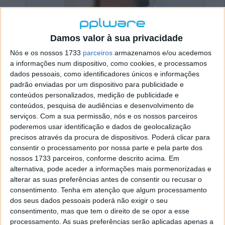
Damos valor à sua privacidade
Nós e os nossos 1733
parceiros
armazenamos e/ou acedemos
a informações num dispositivo, como cookies, e processamos
dados pessoais, como identificadores únicos e informações
padrão enviadas por um dispositivo para publicidade e
conteúdos personalizados, medição de publicidade e
conteúdos, pesquisa de audiências e desenvolvimento de
serviços.
Com a sua permissão, nós e os nossos parceiros
De acordo com Fabio Assolini, Analista Sénior de
poderemos usar identificação e dados de geolocalização
Segurança na Kaspersky...
precisos através da procura de dispositivos. Poderá clicar para
consentir o processamento por nossa parte e pela parte dos
Sabemos que os hackers têm utilizado as
nossos 1733 parceiros, conforme descrito acima. Em
alternativa, pode aceder a informações mais pormenorizadas e
mais diversas estratégias para enganar os
alterar as suas preferências antes de consentir ou recusar o
utilizadores. Neste caso, tendo os dados das
consentimento.
Tenha em atenção que algum processamento
vítimas nas suas mãos, os hackers podem
dos seus dados pessoais poderá não exigir o seu
criar contas bancárias para a troca de
consentimento, mas que tem o direito de se opor a esse
criptomoedas, por exemplo. Pode também
processamento. As suas preferências serão aplicadas apenas a