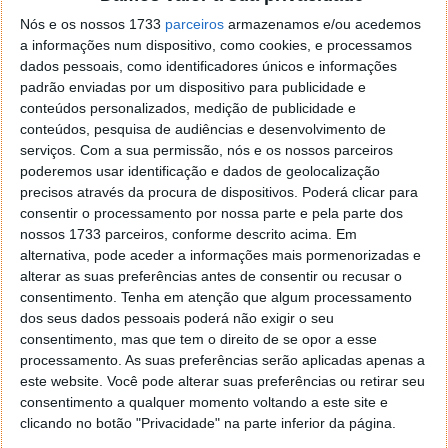
panorama, a empresa reforça a necessidade de
Nós e os nossos 1733
parceiros
armazenamos e/ou acedemos
defesas robustas e automatizadas.
a informações num dispositivo, como cookies, e processamos
dados pessoais, como identificadores únicos e informações
padrão enviadas por um dispositivo para publicidade e
conteúdos personalizados, medição de publicidade e
conteúdos, pesquisa de audiências e desenvolvimento de
serviços.
Com a sua permissão, nós e os nossos parceiros
poderemos usar identificação e dados de geolocalização
precisos através da procura de dispositivos. Poderá clicar para
consentir o processamento por nossa parte e pela parte dos
nossos 1733 parceiros, conforme descrito acima. Em
alternativa, pode aceder a informações mais pormenorizadas e
alterar as suas preferências antes de consentir ou recusar o
consentimento.
Tenha em atenção que algum processamento
Ataques DDoS representam uma ameaça constante a
dos seus dados pessoais poderá não exigir o seu
empresas e serviços online em todo o mundo, com
consentimento, mas que tem o direito de se opor a esse
os criminosos a utilizarem redes de dispositivos
processamento. As suas preferências serão aplicadas apenas a
"zombie" para gerar tráfego avassalador. O bloqueio
este website. Você pode alterar suas preferências ou retirar seu
bem-sucedido deste ataque recorde serve como um
consentimento a qualquer momento voltando a este site e
testemunho da contínua corrida entre as táticas dos
clicando no botão "Privacidade" na parte inferior da página.
atacantes e a evolução das tecnologias de