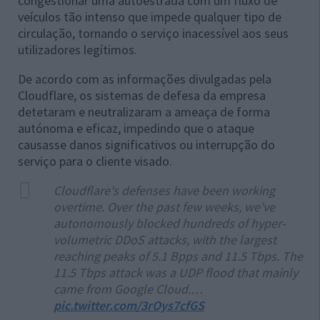
congestionar uma autoestrada com um fluxo de
veículos tão intenso que impede qualquer tipo de
circulação, tornando o serviço inacessível aos seus
utilizadores legítimos.
De acordo com as informações divulgadas pela
Cloudflare, os sistemas de defesa da empresa
detetaram e neutralizaram a ameaça de forma
autónoma e eficaz, impedindo que o ataque
causasse danos significativos ou interrupção do
serviço para o cliente visado.
Cloudflare's defenses have been working
overtime. Over the past few weeks, we've
autonomously blocked hundreds of hyper-
volumetric DDoS attacks, with the largest
reaching peaks of 5.1 Bpps and 11.5 Tbps. The
11.5 Tbps attack was a UDP flood that mainly
came from Google Cloud.…
pic.twitter.com/3rOys7cfGS