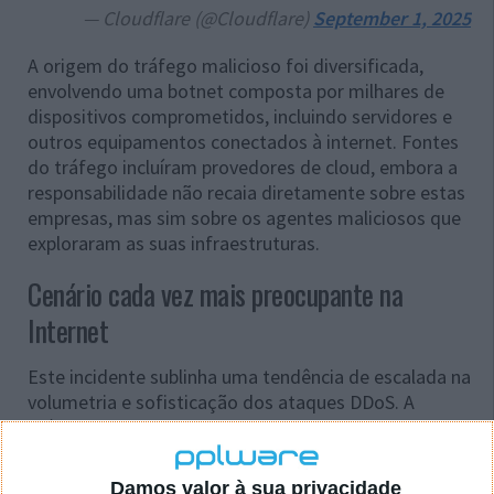
— Cloudflare (@Cloudflare)
September 1, 2025
A origem do tráfego malicioso foi diversificada,
envolvendo uma botnet composta por milhares de
dispositivos comprometidos, incluindo servidores e
outros equipamentos conectados à internet. Fontes
do tráfego incluíram provedores de cloud, embora a
responsabilidade não recaia diretamente sobre estas
empresas, mas sim sobre os agentes maliciosos que
exploraram as suas infraestruturas.
Cenário cada vez mais preocupante na
Internet
Este incidente sublinha uma tendência de escalada na
volumetria e sofisticação dos ataques DDoS. A
própria Cloudflare tem reportado um aumento
exponencial neste tipo de ameaças ao longo dos
últimos anos. Em declarações sobre a evolução do
Damos valor à sua privacidade