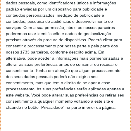
dados pessoais, como identificadores únicos e informações
respeita a pensões e subsídios, permite um
padrão enviadas por um dispositivo para publicidade e
planeamento mais eficaz das despesas do dia a dia e
conteúdos personalizados, medição de publicidade e
ajuda a prevenir situações de dificuldade económica.
conteúdos, pesquisa de audiências e desenvolvimento de
serviços.
Com a sua permissão, nós e os nossos parceiros
poderemos usar identificação e dados de geolocalização
precisos através da procura de dispositivos. Poderá clicar para
consentir o processamento por nossa parte e pela parte dos
nossos 1733 parceiros, conforme descrito acima. Em
Acompanhe o Pplware no Google Notícias
alternativa, pode aceder a informações mais pormenorizadas e
alterar as suas preferências antes de consentir ou recusar o
consentimento.
Tenha em atenção que algum processamento
Proponha uma correção, faça uma sugestão
dos seus dados pessoais poderá não exigir o seu
consentimento, mas que tem o direito de se opor a esse
Autor:
Pedro Pinto
processamento. As suas preferências serão aplicadas apenas a
este website. Você pode alterar suas preferências ou retirar seu
consentimento a qualquer momento voltando a este site e
clicando no botão "Privacidade" na parte inferior da página.
Tags:
Janeiro
pensões
Segurança Social