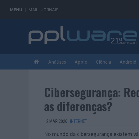
MENU
MAIL
JORNAIS
Análises
Apple
Ciência
Android
Cibersegurança: Re
as diferenças?
12 MAR 2026
·
INTERNET
No mundo da cibersegurança existem vá