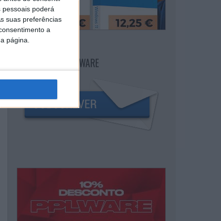
 pessoais poderá
s suas preferências
 consentimento a
da página.
NEWSLETTER PPLWARE