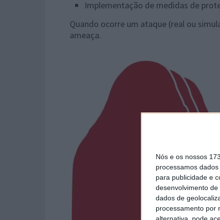
Implementação de medidas de prot
Quando ocorre um ataque (real ou simulad
ameaça.
Nós e os nossos 17
processamos dados p
para publicidade e 
desenvolvimento de 
dados de geolocaliza
processamento por n
alternativa, pode ac