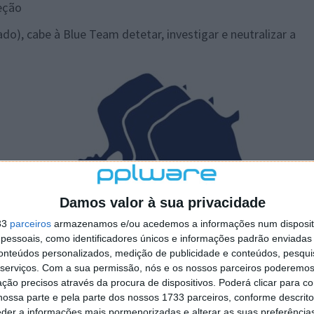
eção
o), cabe à Blue Team detetar, investigar e neutralizar a
Damos valor à sua privacidade
33
parceiros
armazenamos e/ou acedemos a informações num dispositi
essoais, como identificadores únicos e informações padrão enviadas 
conteúdos personalizados, medição de publicidade e conteúdos, pesqui
serviços.
Com a sua permissão, nós e os nossos parceiros poderemos 
ção precisos através da procura de dispositivos. Poderá clicar para co
ossa parte e pela parte dos nossos 1733 parceiros, conforme descrit
eder a informações mais pormenorizadas e alterar as suas preferência