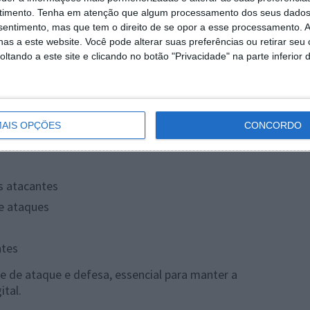
timento.
Tenha em atenção que algum processamento dos seus dados
nsentimento, mas que tem o direito de se opor a esse processamento. A
as a este website. Você pode alterar suas preferências ou retirar seu
tando a este site e clicando no botão "Privacidade" na parte inferior 
uas equipas, muitas organizações adotam ainda o
m promove a partilha de informação entre Red e Blue
ue resultem em melhorias rápidas nas defesas.
mais sofisticados e podem causar prejuízos financeiros,
AIS OPÇÕES
CONCORDO
 utilização de equipas Red Team e Blue Team permite às
os atacantes
e ataques
ntes
e de ataque e defesa, essencial para manter a
tal.