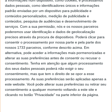
a informações num dispositivo, como cookies, e processamos
dados pessoais, como identificadores únicos e informações
padrão enviadas por um dispositivo para publicidade e
conteúdos personalizados, medição de publicidade e
conteúdos, pesquisa de audiências e desenvolvimento de
serviços.
Com a sua permissão, nós e os nossos parceiros
poderemos usar identificação e dados de geolocalização
precisos através da procura de dispositivos. Poderá clicar para
consentir o processamento por nossa parte e pela parte dos
nossos 1733 parceiros, conforme descrito acima. Em
Bem-estar além do spa
alternativa, pode aceder a informações mais pormenorizadas e
alterar as suas preferências antes de consentir ou recusar o
O turismo de bem-estar evoluiu para programas de
consentimento.
Tenha em atenção que algum processamento
longevidade, retiros de saúde mental e atividades
dos seus dados pessoais poderá não exigir o seu
físicas.
consentimento, mas que tem o direito de se opor a esse
processamento. As suas preferências serão aplicadas apenas a
Yoga, surf e caminhadas são algumas das opções
este website. Você pode alterar suas preferências ou retirar seu
procuradas por todas as idades, transformando a
consentimento a qualquer momento voltando a este site e
clicando no botão "Privacidade" na parte inferior da página.
viagem numa aposta na saúde a longo prazo.
Viagens nostálgicas