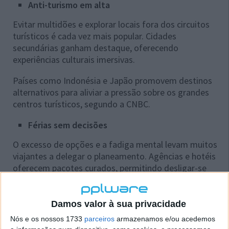
Anti-turismo em alta
Evitar multidões e explorar locais fora dos circuitos
turísticos é cada vez mais popular. Cidades
secundárias ganham destaque, oferecendo
experiências culturais imersivas.
Países como Indonésia e Japão promovem destinos
alternativos para aliviar a pressão sobre os grandes
centros turísticos, segundo a CNBC.
Férias sem decisões
O excesso de opções e a fadiga mental levam muitos
viajantes a delegar o planeamento. Agências e hotéis
oferecem pacotes curados, permitindo desligar-se
totalmente e viajar sem preocupações logísticas ou
financeiras.
Damos valor à sua privacidade
Nós e os nossos 1733
parceiros
armazenamos e/ou acedemos