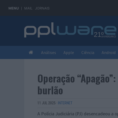
MENU
MAIL
JORNAIS
Análises
Apple
Ciência
Android
Operação “Apagão”: 
burlão
11 JUL 2025
·
INTERNET
A Polícia Judiciária (PJ) desencadeou 