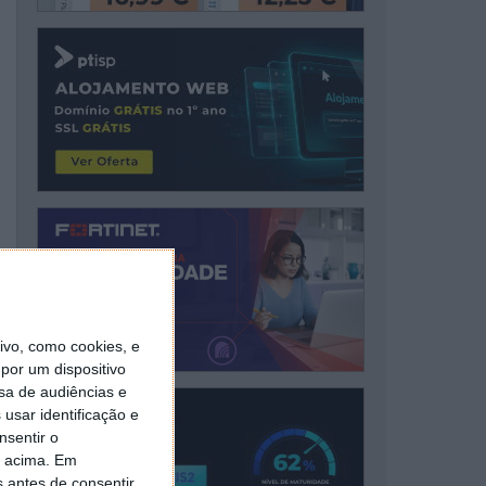
vo, como cookies, e
por um dispositivo
sa de audiências e
usar identificação e
nsentir o
o acima. Em
s antes de consentir