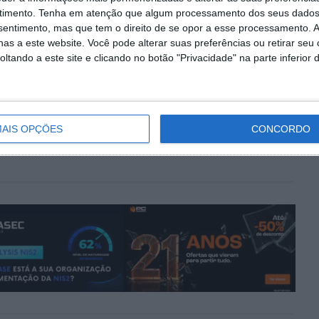
timento.
Tenha em atenção que algum processamento dos seus dados
nsentimento, mas que tem o direito de se opor a esse processamento. A
as a este website. Você pode alterar suas preferências ou retirar seu
tando a este site e clicando no botão "Privacidade" na parte inferior 
PRÓXIMO ARTIGO
ter
Como reinstalar o Windows e o Office com
chaves digitais fiáveis e económicas
AIS OPÇÕES
CONCORDO