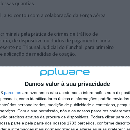
dessas quantias.
al, a PJ contou com a colaboração da Força Aérea
riminais pela prática de crimes de tráfico de
antia, de dispositivo ou dados de pagamento, burla
esente no Tribunal Judicial do Funchal, para primeiro
o e aplicação de medidas de coação.
 artigo tem mais de um ano
Damos valor à sua privacidade
33
parceiros
armazenamos e/ou acedemos a informações num dispositi
essoais, como identificadores únicos e informações padrão enviadas 
plware no Google Notícias
conteúdos personalizados, medição de publicidade e conteúdos, pesqui
serviços.
Com a sua permissão, nós e os nossos parceiros poderemos 
ção precisos através da procura de dispositivos. Poderá clicar para co
Autor:
Pedro Pinto
ossa parte e pela parte dos nossos 1733 parceiros, conforme descrit
eder a informações mais pormenorizadas e alterar as suas preferência