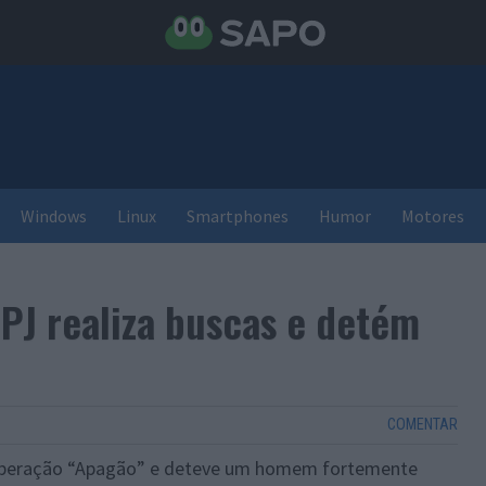
Windows
Linux
Smartphones
Humor
Motores
PJ realiza buscas e detém
COMENTAR
a operação “Apagão” e deteve um homem fortemente