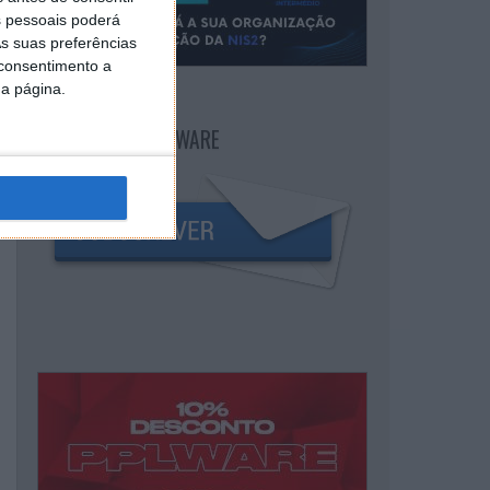
 pessoais poderá
s suas preferências
 consentimento a
da página.
NEWSLETTER PPLWARE