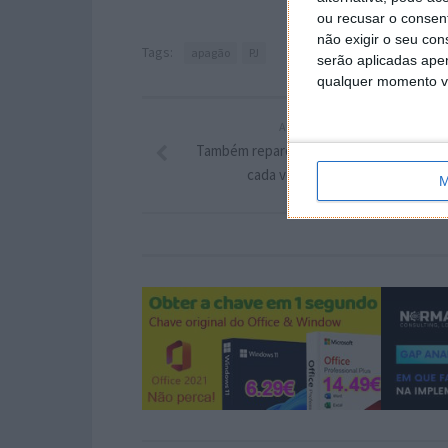
ou recusar o consen
não exigir o seu co
Tags:
apagão
PJ
serão aplicadas apen
qualquer momento vol
ARTIGO ANTERIOR
Também reparou que o YouTube parece 
cada vez mais publicidade?
M