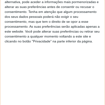
alternativa, pode aceder a informações mais pormenorizadas e
Proponha uma correção, faça uma sugestão
alterar as suas preferências antes de consentir ou recusar o
consentimento.
Tenha em atenção que algum processamento
Autor:
Pedro Pinto
dos seus dados pessoais poderá não exigir o seu
consentimento, mas que tem o direito de se opor a esse
processamento. As suas preferências serão aplicadas apenas a
este website. Você pode alterar suas preferências ou retirar seu
Tags:
eset
routers
consentimento a qualquer momento voltando a este site e
clicando no botão "Privacidade" na parte inferior da página.
PRÓXIMO ARTIGO
Apple deve passar Samsung e liderar mercado de
smartphones
ARTIGO ANTERIOR
Sabe quando se devem ligar as luzes de nevoeiro?