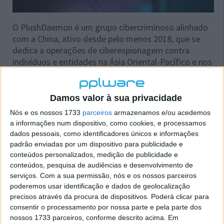
O PlushDaemon é um grupo cibercriminoso alinhado
com a China, ativo desde pelo menos 2018, que se
dedica a operações de ciberespionagem contra
indivíduos e entidades na Ásia Oriental-Pacífico e nos
Estados Unidos.
Utiliza uma backdoor personalizado que a ESET
Damos valor à sua privacidade
rastreia como SlowStepper. No passado, a ESET
Nós e os nossos 1733
parceiros
armazenamos e/ou acedemos
observou o grupo a obter acesso através de
a informações num dispositivo, como cookies, e processamos
vulnerabilidades em servidores web e, em 2023,
dados pessoais, como identificadores únicos e informações
realizou um ataque a uma cadeia de abastecimento.
padrão enviadas por um dispositivo para publicidade e
conteúdos personalizados, medição de publicidade e
conteúdos, pesquisa de audiências e desenvolvimento de
serviços.
Com a sua permissão, nós e os nossos parceiros
poderemos usar identificação e dados de geolocalização
precisos através da procura de dispositivos. Poderá clicar para
Acompanhe o Pplware no Google Notícias
consentir o processamento por nossa parte e pela parte dos
nossos 1733 parceiros, conforme descrito acima. Em