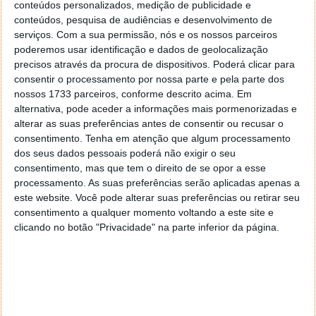
conteúdos personalizados, medição de publicidade e
Logística:
conteúdos, pesquisa de audiências e desenvolvimento de
Rastreio de produtos nas cadeias de
serviços.
Com a sua permissão, nós e os nossos parceiros
fornecimento.
poderemos usar identificação e dados de geolocalização
NFTs (Tokens Não Fungíveis):
precisos através da procura de dispositivos. Poderá clicar para
Criação e venda de arte digital com
consentir o processamento por nossa parte e pela parte dos
condições automáticas, como royalties
nossos 1733 parceiros, conforme descrito acima. Em
pagos aos criadores sempre que o NFT for
alternativa, pode aceder a informações mais pormenorizadas e
alterar as suas preferências antes de consentir ou recusar o
revendido.
consentimento.
Tenha em atenção que algum processamento
Governança:
dos seus dados pessoais poderá não exigir o seu
Sistemas de voto descentralizados, onde os
consentimento, mas que tem o direito de se opor a esse
votos são automaticamente contabilizados e
processamento. As suas preferências serão aplicadas apenas a
os resultados publicados na blockchain.
este website. Você pode alterar suas preferências ou retirar seu
consentimento a qualquer momento voltando a este site e
Como referido, os smart contracts eliminam a
clicando no botão "Privacidade" na parte inferior da página.
necessidade de intermediários (bancos, advogados,
etc.), reduzem os custos e tempo para realizar
transações, todos os participantes podem verificar o
contrato na blockchain e os dados são imutáveis e
protegidos por criptografia.