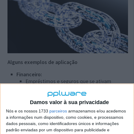
Alguns exemplos de aplicação
Financeiro:
Empréstimos e seguros que se ativam
automaticamente (ex.: pagar um seguro se
ocorrer um acidente).
Damos valor à sua privacidade
Imobiliário:
Compra e venda de propriedades, onde o
Nós e os nossos 1733
parceiros
armazenamos e/ou acedemos
smart contract transfere o título de
a informações num dispositivo, como cookies, e processamos
propriedade assim que o pagamento é
dados pessoais, como identificadores únicos e informações
realizado.
padrão enviadas por um dispositivo para publicidade e