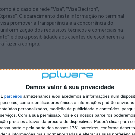
como é o caso da rede "Visa", "VisaElectron",
Express". O aparecimento desta informação no terminal
visa promover a transparência e a concorrência do
uniformização dos requisitos técnicos e comerciais na
to" e deu a possibilidade aos clientes de escolherem a
ra fazer a compra.
 artigo tem mais de um ano
Damos valor à sua privacidade
plware no Google Notícias
31
parceiros
armazenamos e/ou acedemos a informações num dispositi
essoais, como identificadores únicos e informações padrão enviadas 
conteúdos personalizados, medição de publicidade e conteúdos, pesqui
Autor:
Pedro Pinto
serviços.
Com a sua permissão, nós e os nossos parceiros poderemos 
ção precisos através da procura de dispositivos. Poderá clicar para co
ossa parte e pela parte dos nossos 1731 parceiros, conforme descrit
eder a informações mais pormenorizadas e alterar as suas preferência