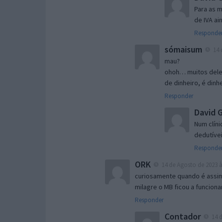
Para as m
de IVA a
Responde
sómaisum
14 
mau?
ohoh… muitos deles
de dinheiro, é dinh
Responder
David G
Num clín
dedutívei
Responde
ORK
14 de Agosto de 2023 à
curiosamente quando é assim
milagre o MB ficou a funciona
Responder
Contador
14 d