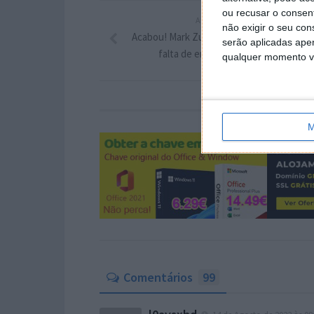
ou recusar o consen
ARTIGO ANTERIOR
não exigir o seu co
Acabou! Mark Zuckerberg acusa Elon Mus
serão aplicadas apen
falta de empenho e cancela a luta
qualquer momento vol
M
Comentários
99