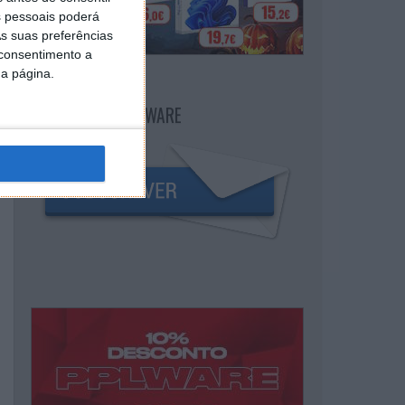
 pessoais poderá
s suas preferências
 consentimento a
da página.
NEWSLETTER PPLWARE