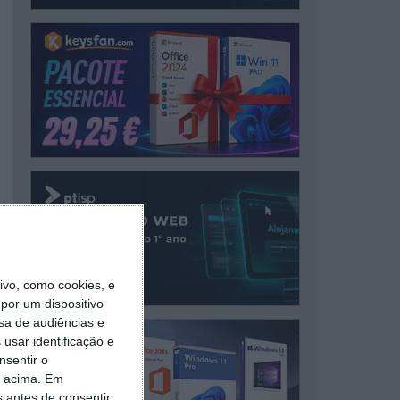
vo, como cookies, e
por um dispositivo
sa de audiências e
usar identificação e
nsentir o
o acima. Em
s antes de consentir