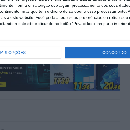
timento.
Tenha em atenção que algum processamento dos seus dados
PRÓXIMO ARTIGO
nsentimento, mas que tem o direito de se opor a esse processamento. A
k de
Dica: Ative esta opção no Android para melhorar
as a este website. Você pode alterar suas preferências ou retirar seu
o áudio do smartphone
tando a este site e clicando no botão "Privacidade" na parte inferior 
AIS OPÇÕES
CONCORDO