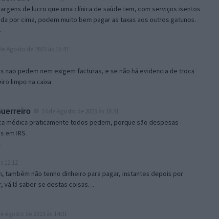
argens de lucro que uma clínica de saúde tem, com serviços isentos
inda por cima, podem muito bem pagar as taxas aos outros gatunos.
r
de Agosto de 2023 às 15:47
 nao pedem nem exigem facturas, e se não há evidencia de troca
eiro limpo na caixa
uerreiro
14 de Agosto de 2023 às 18:31
ica médica praticamente todos pedem, porque são despesas
s em IRS.
r
s 12:12
, também não tenho dinheiro para pagar, instantes depois por
r, vá lá saber-se destas coisas…
e Agosto de 2023 às 14:01