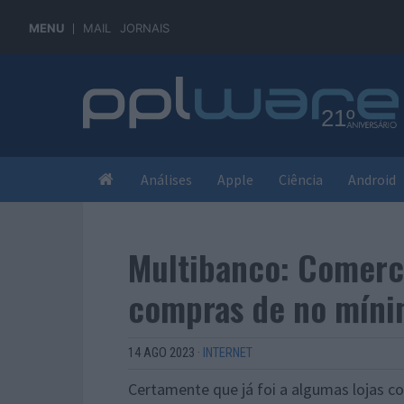
MENU
MAIL
JORNAIS
Análises
Apple
Ciência
Android
Multibanco: Comerc
compras de no míni
14 AGO 2023
·
INTERNET
Certamente que já foi a algumas lojas 