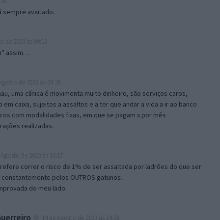
:38
á sempre avariado.
o de 2023 às 09:19
em” assim…
Agosto de 2023 às 09:38
au, uma clínica é movimenta muito dinheiro, são serviços caros,
 em caixa, sujeitos a assaltos e a ter que andar a vida a ir ao banco
ncos com modalidades fixas, em que se pagam x por mês
ações realizadas.
 Agosto de 2023 às 10:17
 prefere correr o risco de 1% de ser assaltada por ladrões do que ser
e constantemente pelos OUTROS gatunos.
omprovada do meu lado.
uerreiro
14 de Agosto de 2023 às 14:58