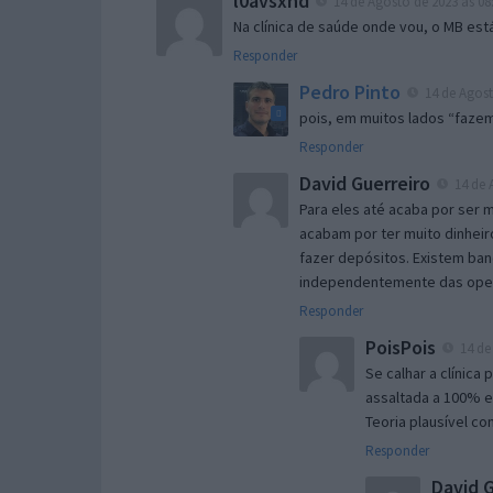
l0avsxhd
14 de Agosto de 2023 às 08
Na clínica de saúde onde vou, o MB est
Responder
Pedro Pinto
14 de Agost
pois, em muitos lados “faz
Responder
David Guerreiro
14 de 
Para eles até acaba por ser m
acabam por ter muito dinheiro
fazer depósitos. Existem ba
independentemente das oper
Responder
PoisPois
14 de
Se calhar a clínica
assaltada a 100% 
Teoria plausível c
Responder
David G