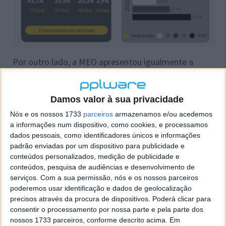
Por outro lado, a MEO apresentou igualmente a
quota de receitas de serviços em pacote mais
elevada (41,2%), seguindo-se o Grupo NOS (40,2%), a
Vodafone (16,7%) e a NOWO (1,8%). Face ao ano
Damos valor à sua privacidade
anterior, o Grupo NOS e a MEO aumentaram as
Nós e os nossos 1733
parceiros
armazenamos e/ou acedemos
quotas de receitas (+0,2 p.p. e +0,1 p.p.,
a informações num dispositivo, como cookies, e processamos
respetivamente), enquanto a NOWO e a Vodafone
dados pessoais, como identificadores únicos e informações
diminuíram as suas quotas (-0,2 p.p. e -0,1 p.p.,
padrão enviadas por um dispositivo para publicidade e
respetivamente).
conteúdos personalizados, medição de publicidade e
conteúdos, pesquisa de audiências e desenvolvimento de
serviços.
Com a sua permissão, nós e os nossos parceiros
poderemos usar identificação e dados de geolocalização
precisos através da procura de dispositivos. Poderá clicar para
Este artigo tem mais de um ano
consentir o processamento por nossa parte e pela parte dos
nossos 1733 parceiros, conforme descrito acima. Em