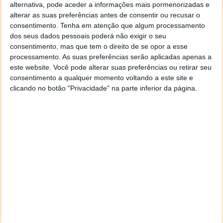
alternativa, pode aceder a informações mais pormenorizadas e
Acompanhe o Pplware no Google Notícias
alterar as suas preferências antes de consentir ou recusar o
consentimento.
Tenha em atenção que algum processamento
dos seus dados pessoais poderá não exigir o seu
Proponha uma correção, faça uma sugestão
consentimento, mas que tem o direito de se opor a esse
processamento. As suas preferências serão aplicadas apenas a
este website. Você pode alterar suas preferências ou retirar seu
Autor:
Pedro Pinto
consentimento a qualquer momento voltando a este site e
clicando no botão "Privacidade" na parte inferior da página.
Tags:
Meo
PRÓXIMO ARTIGO
China está a preparar um novo projeto para superar a
Starlink
ARTIGO ANTERIOR
Poluição do ar está a enfraquecer os nossos ossos,