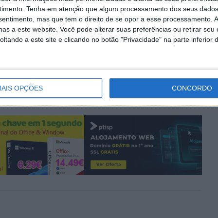
timento.
Tenha em atenção que algum processamento dos seus dados
nsentimento, mas que tem o direito de se opor a esse processamento. A
as a este website. Você pode alterar suas preferências ou retirar seu
PRÓXIMO ARTIGO
tando a este site e clicando no botão "Privacidade" na parte inferior 
oid
Golden Warrior S8, o novo smartphone Lenovo
AIS OPÇÕES
CONCORDO