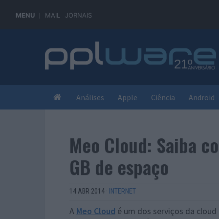
MENU
MAIL
JORNAIS
Análises
Apple
Ciência
Android
Meo Cloud: Saiba c
GB de espaço
14 ABR 2014
·
INTERNET
A
Meo Cloud
é um dos serviços da cloud