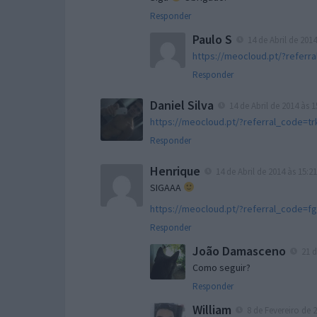
Responder
Paulo S
14 de Abril de 2014
https://meocloud.pt/?refer
Responder
Daniel Silva
14 de Abril de 2014 às 1
https://meocloud.pt/?referral_code=t
Responder
Henrique
14 de Abril de 2014 às 15:21
SIGAAA
https://meocloud.pt/?referral_code
Responder
João Damasceno
21 d
Como seguir?
Responder
William
8 de Fevereiro de 2