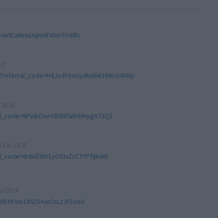
0JxwtEaNinuUqmVFXhmTmt8Ic
:37
t/?referral_code=H4Jo3FImUyJRuibiEHhKoURWp
 20:51
rral_code=8PwkOwrYB0l8fa6YHHygA73Q1
14 às 13:38
ral_code=6r6AEWV1yOSIxZsCTYPfljKeM
às 15:14
=z08kYKVw18nZ5AwCoLzJFEvo0