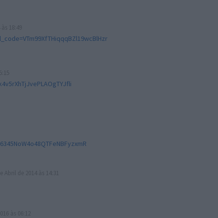
 às 18:49
ral_code=VTm99XfTHiqqqBZl19wcBlHzr
5:15
rk4v5rXhTjJvePLAOgTYJfli
=fg6345NoW4o48QTFeNBFyzxmR
e Abril de 2014 às 14:31
016 às 06:12