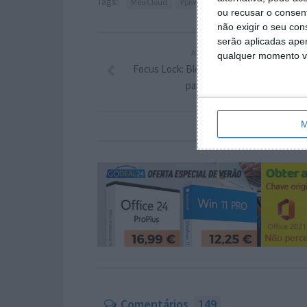
Tags:
Meo Cloud
Pplware. PT
ou recusar o consen
não exigir o seu co
serão aplicadas apen
ARTIGO ANTERIOR
qualquer momento vol
Focus Lock: Bloqueie aplicações no Andr
para se concentrar
M
Comentários
149