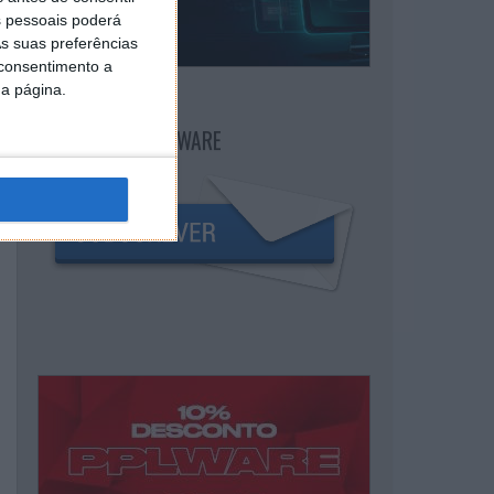
 pessoais poderá
s suas preferências
 consentimento a
da página.
NEWSLETTER PPLWARE