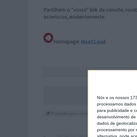
Partilhem o "vosso" link de convite, rec
asteriscos, evidentemente.
Homepage:
MeoCLoud
Este
Acompanhe o P
Nós e os nossos 17
processamos dados p
para publicidade e 
Proponha uma correção, faça uma sugestão
desenvolvimento de 
dados de geolocaliza
processamento por n
alternativa, pode ac