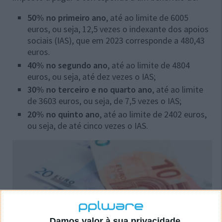
50% no primeiro ano
, até ao limite de 6005
euros, ou seja, 12,5 vezes o indexante dos apoios
sociais (IAS), que em 2023 corresponde a 480,43
euros.
40% no segundo ano
, até ao limite de 4804
euros, ou seja, até dez vezes o IAS;
30% no terceiro e no quarto ano
, até ao limite
de 3603 euros, ou seja, de 7,5 vezes o IAS;
20% no quinto ano
, até ao limite de 2402 euros,
ou seja, de até cinco vezes o IAS.
Damos valor à sua privacidade