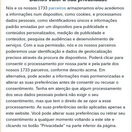
Nós e os nossos 1733
parceiros
armazenamos e/ou acedemos
a informações num dispositivo, como cookies, e processamos
dados pessoais, como identificadores únicos e informações
Como preencher a declaração de IRS?
padrão enviadas por um dispositivo para publicidade e
conteúdos personalizados, medição de publicidade e
conteúdos, pesquisa de audiências e desenvolvimento de
Ao preencher a declaração de IRS referente
serviços.
Com a sua permissão, nós e os nossos parceiros
aos
rendimentos obtidos em 2022
, os contribuintes
poderemos usar identificação e dados de geolocalização
que queiram optar por este regime de tributação
precisos através da procura de dispositivos. Poderá clicar para
devem fazer essa opção no preenchimento
consentir o processamento por nossa parte e pela parte dos
dos
quadros 4A e 4F do anexo A.
De referir, e ter
nossos 1733 parceiros, conforme descrito acima. Em
muita atenção a isto, se optar pelo
IRS
alternativa, pode aceder a informações mais pormenorizadas e
automático
não pode fazer esta opção.
alterar as suas preferências antes de consentir ou recusar o
consentimento.
Tenha em atenção que algum processamento
Nos quadros 4A e 4F terá de preencher diversos
dos seus dados pessoais poderá não exigir o seu
campos ao indicar certas informações, tais como:
consentimento, mas que tem o direito de se opor a esse
processamento. As suas preferências serão aplicadas apenas a
Número de Identificação Fiscal (NIF);
este website. Você pode alterar suas preferências ou retirar seu
NIF da Entidade Pagadora;
consentimento a qualquer momento voltando a este site e
clicando no botão "Privacidade" na parte inferior da página.
Código dos Rendimentos (Terá de escolher a