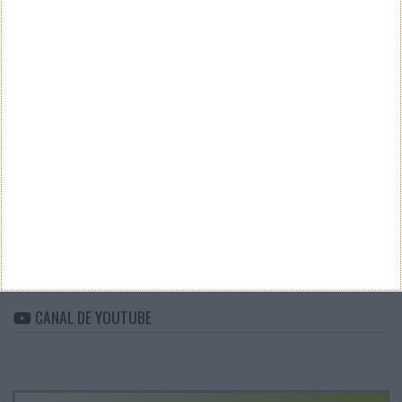
Teste a velocidade da sua Internet
CATEGORIAS
Categorias
ARQUIVO
Arquivo
CANAL DE YOUTUBE