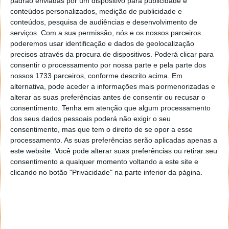
padrão enviadas por um dispositivo para publicidade e
A certeza do Google Keep é já grande e espera-se
conteúdos personalizados, medição de publicidade e
que venha a ser apresentado em breve. Existe já um
conteúdos, pesquisa de audiências e desenvolvimento de
ícone para o serviço e que pode ser encontrado no
serviços.
Com a sua permissão, nós e os nossos parceiros
mesmo local onde a Google guarda os dos seus
poderemos usar identificação e dados de geolocalização
outros serviços. O ícone está
aqui
.
precisos através da procura de dispositivos. Poderá clicar para
consentir o processamento por nossa parte e pela parte dos
É também esperado que o Google Keep venha a ter
nossos 1733 parceiros, conforme descrito acima. Em
alternativa, pode aceder a informações mais pormenorizadas e
uma app Android, que segundo 1E100, vai estar
alterar as suas preferências antes de consentir ou recusar o
disponível neste
endereço
.
consentimento.
Tenha em atenção que algum processamento
dos seus dados pessoais poderá não exigir o seu
Esta é mais uma investida da Google em serviços
consentimento, mas que tem o direito de se opor a esse
que outros fornecem e que são utilizados por muitos.
processamento. As suas preferências serão aplicadas apenas a
A semelhança entre o Google Keep e o Evernote é
este website. Você pode alterar suas preferências ou retirar seu
grande, na base do serviço, e espera-se que o serviço
consentimento a qualquer momento voltando a este site e
da Google venha a ser tão completo como os que
clicando no botão "Privacidade" na parte inferior da página.
estão já disponíveis.
Não é a primeira vez que a Google disponibiliza um
serviço destes, sendo o
Google Notebook
uma
ferramenta similar. Este último foi desactivado pela