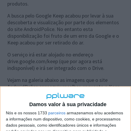
produtos.
A busca pelo Google Keep acabou por levar à sua
descoberta e visualização por parte dos elementos
do site AndroidPolice. No entanto esta
disponibilização foi fruto de um erro da Google e o
Keep acabou por ser retirado do ar.
O serviço irá estar alojado no endereço
drive.google.com/keep (que por agora está
indisponível) e irá ser integrado com o Drive.
Vejam na galeria abaixo as imagens que o site
AndroidPolice conseguiu recolher, enquanto o Keep
esteve no ar.
Damos valor à sua privacidade
Nós e os nossos 1733
parceiros
armazenamos e/ou acedemos
a informações num dispositivo, como cookies, e processamos
dados pessoais, como identificadores únicos e informações